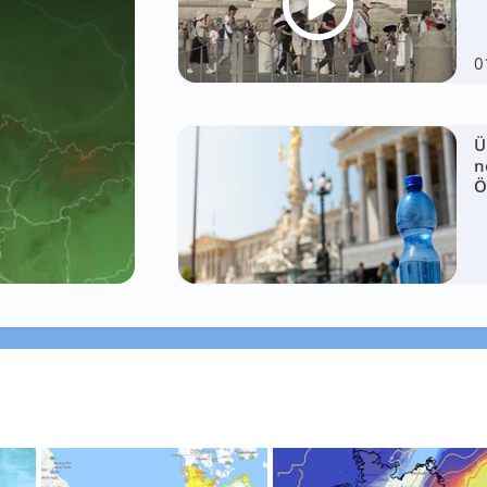
0
Ü
n
Ö