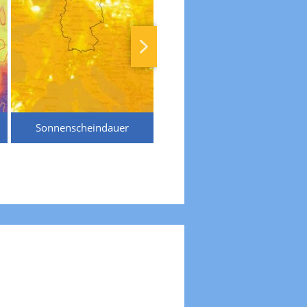
Sonnenscheindauer
Temperaturen