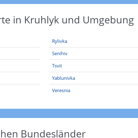
rte in Kruhlyk und Umgebung
Rylivka
Senihiv
Tsvit
Yablunivka
Veresnia
schen Bundesländer