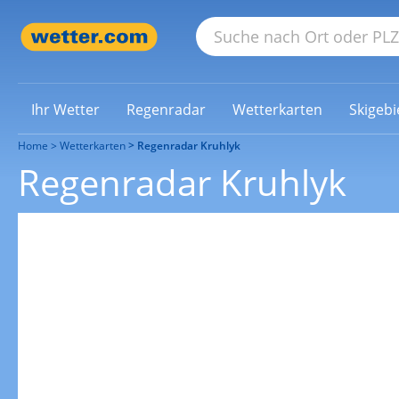
Ihr Wetter
Regenradar
Wetterkarten
Skigebi
Home
Wetterkarten
Regenradar Kruhlyk
Regenradar Kruhlyk