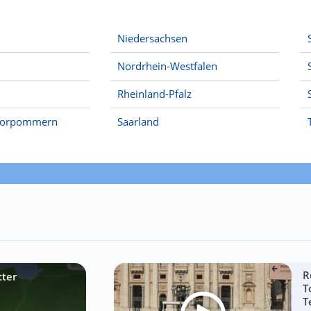
Niedersachsen
Nordrhein-Westfalen
Rheinland-Pfalz
Vorpommern
Saarland
R
tter
T
T