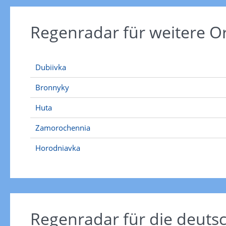
Regenradar für weitere O
Dubiivka
Bronnyky
Huta
Zamorochennia
Horodniavka
Regenradar für die deut