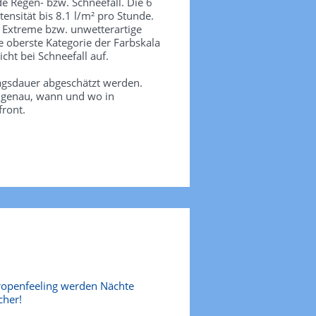
de Regen- bzw. Schneefall. Die 6
tensität bis 8.1 l/m² pro Stunde.
. Extreme bzw. unwetterartige
e oberste Kategorie der Farbskala
icht bei Schneefall auf.
agsdauer abgeschätzt werden.
e genau, wann und wo in
front.
ropenfeeling werden Nächte
cher!