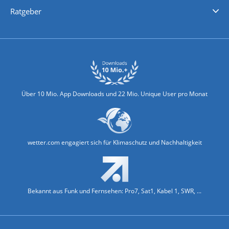
Nachrichten
Deutschlandwetter
Schweizwetter
Österreichwetter
Regionalwetter
Wetter in Europa
Wetter Weltweit
Wetterlexikon
Promi-News
Ratgeber
Biowetter
Glätteindex
Reiseziel Finder
Erkältungswetter
Klima & Umwelt
Über 10 Mio. App Downloads und 22 Mio. Unique User pro Monat
wetter.com engagiert sich für Klimaschutz und Nachhaltigkeit
Bekannt aus Funk und Fernsehen: Pro7, Sat1, Kabel 1, SWR, ...