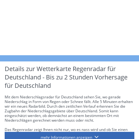
Details zur Wetterkarte
Regenradar für
Deutschland - Bis zu 2 Stunden Vorhersage
für Deutschland
Mit dem Niederschlagsradar für Deutschland sehen Sie, wo gerade
Niederschlag in Form von Regen oder Schnee fällt. Alle 5 Minuten erhalten
wir ein neues Radarbild. Durch den zeitlichen Verlauf erkennen Sie die
Zugbahn der Niederschlagsgebiete über Deutschland. Somit kann
eingeschätzt werden, ob demnächst an einem bestimmten Ort mit
Niederschlägen gerechnet werden muss oder nicht.
Das Regenradar zeigt Ihnen nicht nur, wo es nass wird und ob Sie einen
Regenschirm brauchen, sondern gibt Ihnen zusätzlich Informationen über
mehr Informationen anzeigen
die Niederschlagsintensität. Diese bezieht sich laut offiziellen Richtlinien