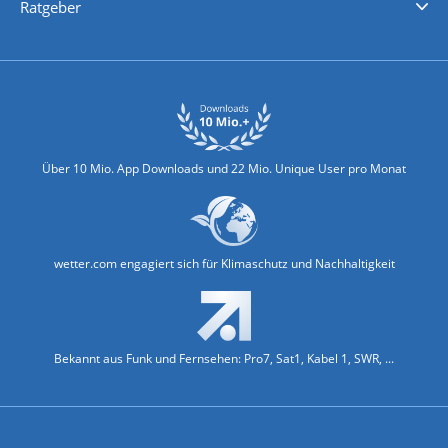
Ratgeber
Biowetter
Glätteindex
Reiseziel Finder
Erkältungswetter
Klima & Umwelt
Über 10 Mio. App Downloads und 22 Mio. Unique User pro Monat
wetter.com engagiert sich für Klimaschutz und Nachhaltigkeit
Bekannt aus Funk und Fernsehen: Pro7, Sat1, Kabel 1, SWR, ...