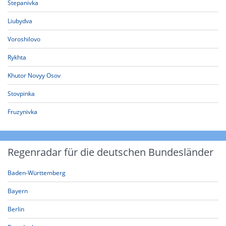
Stepanivka
Liubydva
Voroshilovo
Rykhta
Khutor Novyy Osov
Stovpinka
Fruzynivka
Regenradar für die deutschen Bundesländer
Baden-Württemberg
Bayern
Berlin