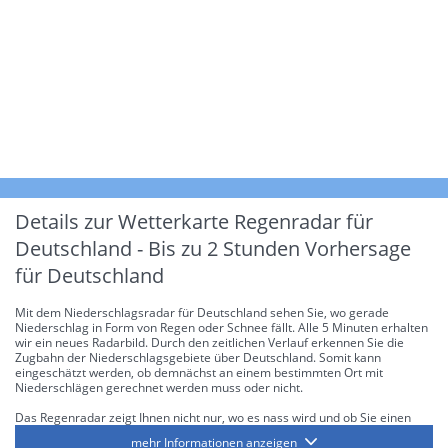
Details zur Wetterkarte
Regenradar für
Deutschland - Bis zu 2 Stunden Vorhersage
für Deutschland
Mit dem Niederschlagsradar für Deutschland sehen Sie, wo gerade
Niederschlag in Form von Regen oder Schnee fällt. Alle 5 Minuten erhalten
wir ein neues Radarbild. Durch den zeitlichen Verlauf erkennen Sie die
Zugbahn der Niederschlagsgebiete über Deutschland. Somit kann
eingeschätzt werden, ob demnächst an einem bestimmten Ort mit
Niederschlägen gerechnet werden muss oder nicht.
Das Regenradar zeigt Ihnen nicht nur, wo es nass wird und ob Sie einen
Regenschirm brauchen, sondern gibt Ihnen zusätzlich Informationen über
mehr Informationen anzeigen
die Niederschlagsintensität. Diese bezieht sich laut offiziellen Richtlinien