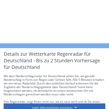
Details zur Wetterkarte
Regenradar für
Deutschland - Bis zu 2 Stunden Vorhersage
für Deutschland
Mit dem Niederschlagsradar für Deutschland sehen Sie, wo gerade
Niederschlag in Form von Regen oder Schnee fällt. Alle 5 Minuten erhalten
wir ein neues Radarbild. Durch den zeitlichen Verlauf erkennen Sie die
Zugbahn der Niederschlagsgebiete über Deutschland. Somit kann
eingeschätzt werden, ob demnächst an einem bestimmten Ort mit
Niederschlägen gerechnet werden muss oder nicht.
Das Regenradar zeigt Ihnen nicht nur, wo es nass wird und ob Sie einen
Regenschirm brauchen, sondern gibt Ihnen zusätzlich Informationen über
mehr Informationen anzeigen
die Niederschlagsintensität. Diese bezieht sich laut offiziellen Richtlinien