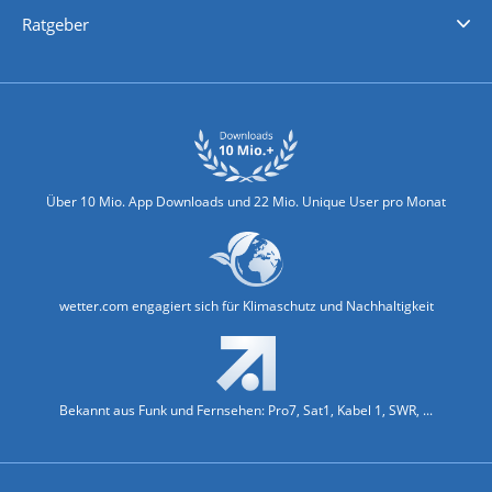
Nachrichten
Deutschlandwetter
Schweizwetter
Österreichwetter
Regionalwetter
Wetter in Europa
Wetter Weltweit
Wetterlexikon
Promi-News
Ratgeber
Biowetter
Glätteindex
Reiseziel Finder
Erkältungswetter
Klima & Umwelt
Über 10 Mio. App Downloads und 22 Mio. Unique User pro Monat
wetter.com engagiert sich für Klimaschutz und Nachhaltigkeit
Bekannt aus Funk und Fernsehen: Pro7, Sat1, Kabel 1, SWR, ...