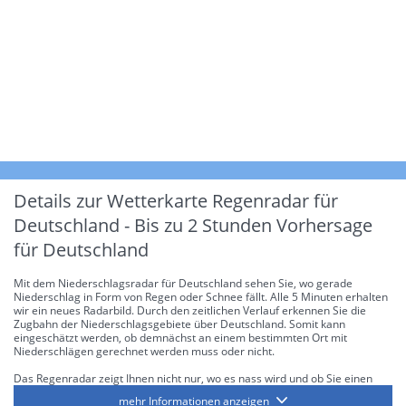
Details zur Wetterkarte
Regenradar für
Deutschland - Bis zu 2 Stunden Vorhersage
für Deutschland
Mit dem Niederschlagsradar für Deutschland sehen Sie, wo gerade
Niederschlag in Form von Regen oder Schnee fällt. Alle 5 Minuten erhalten
wir ein neues Radarbild. Durch den zeitlichen Verlauf erkennen Sie die
Zugbahn der Niederschlagsgebiete über Deutschland. Somit kann
eingeschätzt werden, ob demnächst an einem bestimmten Ort mit
Niederschlägen gerechnet werden muss oder nicht.
Das Regenradar zeigt Ihnen nicht nur, wo es nass wird und ob Sie einen
Regenschirm brauchen, sondern gibt Ihnen zusätzlich Informationen über
mehr Informationen anzeigen
die Niederschlagsintensität. Diese bezieht sich laut offiziellen Richtlinien