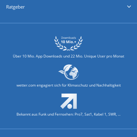
Nachrichten
Deutschlandwetter
Schweizwetter
Österreichwetter
Regionalwetter
Wetter in Europa
Wetter Weltweit
Wetterlexikon
Promi-News
Ratgeber
Biowetter
Glätteindex
Reiseziel Finder
Erkältungswetter
Klima & Umwelt
Über 10 Mio. App Downloads und 22 Mio. Unique User pro Monat
wetter.com engagiert sich für Klimaschutz und Nachhaltigkeit
Bekannt aus Funk und Fernsehen: Pro7, Sat1, Kabel 1, SWR, ...