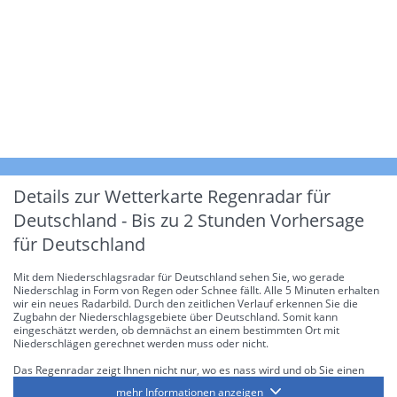
Details zur Wetterkarte
Regenradar für
Deutschland - Bis zu 2 Stunden Vorhersage
für Deutschland
Mit dem Niederschlagsradar für Deutschland sehen Sie, wo gerade
Niederschlag in Form von Regen oder Schnee fällt. Alle 5 Minuten erhalten
wir ein neues Radarbild. Durch den zeitlichen Verlauf erkennen Sie die
Zugbahn der Niederschlagsgebiete über Deutschland. Somit kann
eingeschätzt werden, ob demnächst an einem bestimmten Ort mit
Niederschlägen gerechnet werden muss oder nicht.
Das Regenradar zeigt Ihnen nicht nur, wo es nass wird und ob Sie einen
Regenschirm brauchen, sondern gibt Ihnen zusätzlich Informationen über
mehr Informationen anzeigen
die Niederschlagsintensität. Diese bezieht sich laut offiziellen Richtlinien