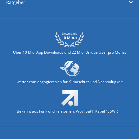
Ratgeber
Biowetter
Glätteindex
Reiseziel Finder
Erkältungswetter
Klima & Umwelt
Über 10 Mio. App Downloads und 22 Mio. Unique User pro Monat
wetter.com engagiert sich für Klimaschutz und Nachhaltigkeit
Bekannt aus Funk und Fernsehen: Pro7, Sat1, Kabel 1, SWR, ...