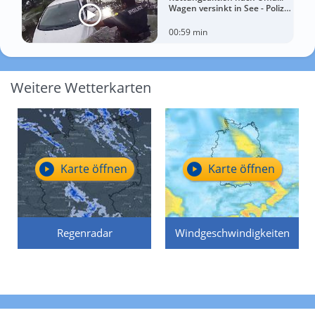
Wagen versinkt in See - Polizei
rettet Autofahrerin
00:59 min
Weitere Wetterkarten
Karte öffnen
Karte öffnen
Regenradar
Windgeschwindigkeiten