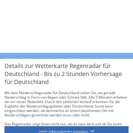
Details zur Wetterkarte
Regenradar für
Deutschland - Bis zu 2 Stunden Vorhersage
für Deutschland
Mit dem Niederschlagsradar für Deutschland sehen Sie, wo gerade
Niederschlag in Form von Regen oder Schnee fällt. Alle 5 Minuten erhalten
wir ein neues Radarbild. Durch den zeitlichen Verlauf erkennen Sie die
Zugbahn der Niederschlagsgebiete über Deutschland. Somit kann
eingeschätzt werden, ob demnächst an einem bestimmten Ort mit
Niederschlägen gerechnet werden muss oder nicht.
Das Regenradar zeigt Ihnen nicht nur, wo es nass wird und ob Sie einen
Regenschirm brauchen, sondern gibt Ihnen zusätzlich Informationen über
mehr Informationen anzeigen
die Niederschlagsintensität. Diese bezieht sich laut offiziellen Richtlinien