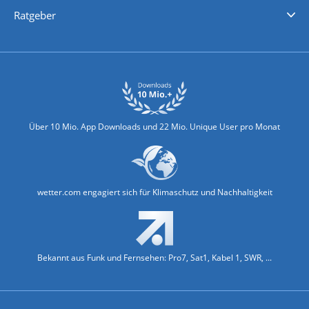
Nachrichten
Deutschlandwetter
Schweizwetter
Österreichwetter
Regionalwetter
Wetter in Europa
Wetter Weltweit
Wetterlexikon
Promi-News
Ratgeber
Biowetter
Glätteindex
Reiseziel Finder
Erkältungswetter
Klima & Umwelt
Über 10 Mio. App Downloads und 22 Mio. Unique User pro Monat
wetter.com engagiert sich für Klimaschutz und Nachhaltigkeit
Bekannt aus Funk und Fernsehen: Pro7, Sat1, Kabel 1, SWR, ...