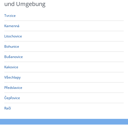
und Umgebung
Tvrzice
Kamenná
Litochovice
Bohunice
Bušanovice
Kakovice
Všechlapy
Předslavice
Čepřovice
Račí