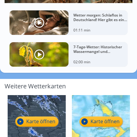
Wetter morgen: Schlaflos in
Deutschland! Hier gibt es eine
Tropennacht
01:11 min
7-Tage-Wetter: Historischer
Wassermangel und
sorgenvoller Blick zum Himmel
02:00 min
Weitere Wetterkarten
Karte öffnen
Karte öffnen