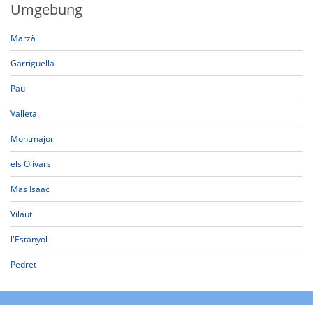
Umgebung
Marzà
Garriguella
Pau
Valleta
Montmajor
els Olivars
Mas Isaac
Vilaüt
l'Estanyol
Pedret