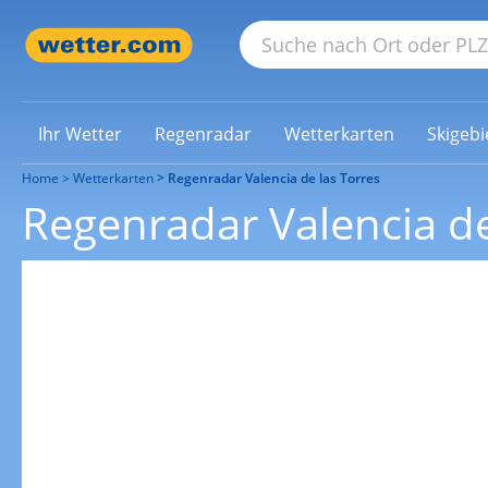
Ihr Wetter
Regenradar
Wetterkarten
Skigebi
Home
Wetterkarten
Regenradar Valencia de las Torres
Regenradar Valencia de