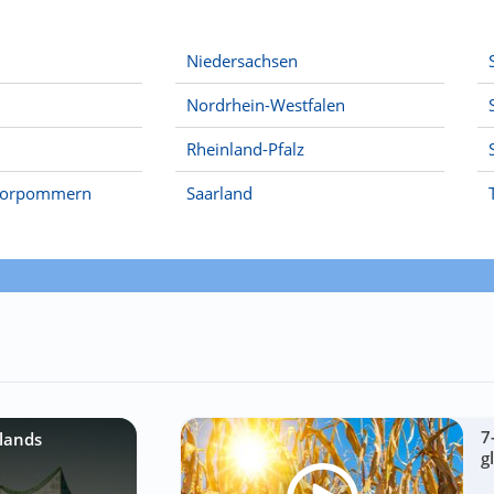
Niedersachsen
Nordrhein-Westfalen
Rheinland-Pfalz
Vorpommern
Saarland
7
lands
g