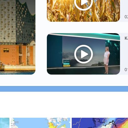
0
K
0