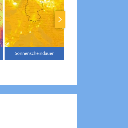
Sonnenscheindauer
Temperaturen