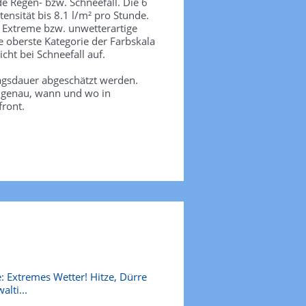
de Regen- bzw. Schneefall. Die 6
tensität bis 8.1 l/m² pro Stunde.
. Extreme bzw. unwetterartige
e oberste Kategorie der Farbskala
icht bei Schneefall auf.
agsdauer abgeschätzt werden.
e genau, wann und wo in
front.
: Extremes Wetter! Hitze, Dürre
alti...