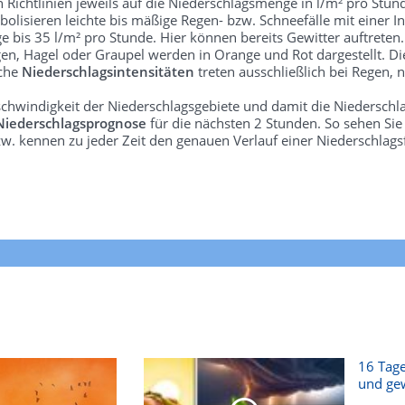
len Richtlinien jeweils auf die Niederschlagsmenge in l/m² pro Stun
bolisieren leichte bis mäßige Regen- bzw. Schneefälle mit einer In
e bis 35 l/m² pro Stunde. Hier können bereits Gewitter auftreten
gen, Hagel oder Graupel werden in Orange und Rot dargestellt. Di
lche
Niederschlagsintensitäten
treten ausschließlich bei Regen, n
schwindigkeit der Niederschlagsgebiete und damit die Niederschl
Niederschlagsprognose
für die nächsten 2 Stunden. So sehen Si
w. kennen zu jeder Zeit den genauen Verlauf einer Niederschlags
16 Tage
und gew