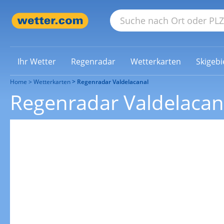
Ihr Wetter
Regenradar
Wetterkarten
Skigebi
Home
Wetterkarten
Regenradar Valdelacanal
Regenradar Valdelacan