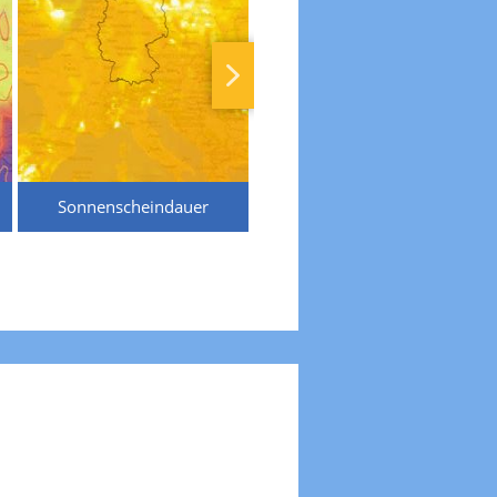
Sonnenscheindauer
Temperaturen