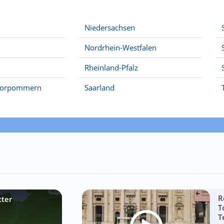
Niedersachsen
Nordrhein-Westfalen
Rheinland-Pfalz
Vorpommern
Saarland
R
tter
T
T