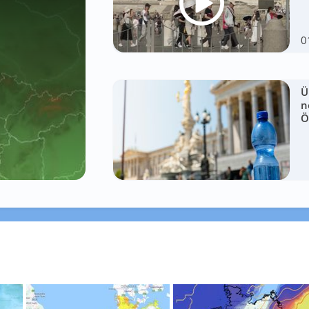
0
Ü
n
Ö