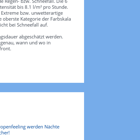
de Regen- bzw. Schneefall. Die 6
tensität bis 8.1 l/m² pro Stunde.
. Extreme bzw. unwetterartige
e oberste Kategorie der Farbskala
icht bei Schneefall auf.
agsdauer abgeschätzt werden.
e genau, wann und wo in
front.
ropenfeeling werden Nächte
cher!