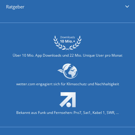
Nachrichten
Deutschlandwetter
Schweizwetter
Österreichwetter
Regionalwetter
Wetter in Europa
Wetter Weltweit
Wetterlexikon
Promi-News
Ratgeber
Biowetter
Glätteindex
Reiseziel Finder
Erkältungswetter
Klima & Umwelt
Über 10 Mio. App Downloads und 22 Mio. Unique User pro Monat
wetter.com engagiert sich für Klimaschutz und Nachhaltigkeit
Bekannt aus Funk und Fernsehen: Pro7, Sat1, Kabel 1, SWR, ...