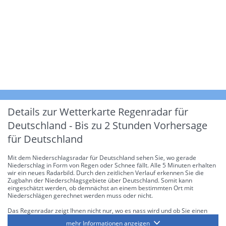
Details zur Wetterkarte
Regenradar für
Deutschland - Bis zu 2 Stunden Vorhersage
für Deutschland
Mit dem Niederschlagsradar für Deutschland sehen Sie, wo gerade
Niederschlag in Form von Regen oder Schnee fällt. Alle 5 Minuten erhalten
wir ein neues Radarbild. Durch den zeitlichen Verlauf erkennen Sie die
Zugbahn der Niederschlagsgebiete über Deutschland. Somit kann
eingeschätzt werden, ob demnächst an einem bestimmten Ort mit
Niederschlägen gerechnet werden muss oder nicht.
Das Regenradar zeigt Ihnen nicht nur, wo es nass wird und ob Sie einen
Regenschirm brauchen, sondern gibt Ihnen zusätzlich Informationen über
mehr Informationen anzeigen
die Niederschlagsintensität. Diese bezieht sich laut offiziellen Richtlinien