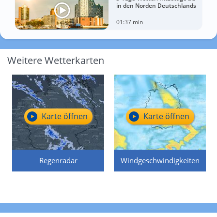
in den Norden Deutschlands
01:37 min
Weitere Wetterkarten
Karte öffnen
Karte öffnen
Regenradar
Windgeschwindigkeiten