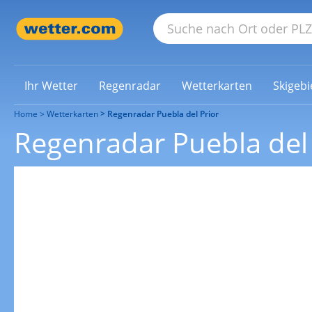
Ihr Wetter
Regenradar
Wetterkarten
Skigebi
Home
Wetterkarten
Regenradar Puebla del Prior
Regenradar Puebla del 