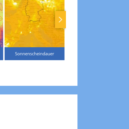
Sonnenscheindauer
Temperaturen