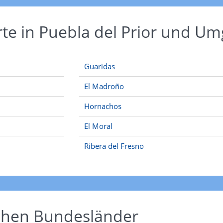
rte in Puebla del Prior und U
Guaridas
El Madroño
Hornachos
El Moral
Ribera del Fresno
schen Bundesländer