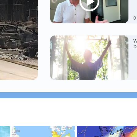
0
W
D