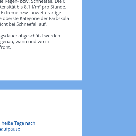
de Regen- bzw. Schneefall. Die 6
tensität bis 8.1 l/m² pro Stunde.
. Extreme bzw. unwetterartige
e oberste Kategorie der Farbskala
icht bei Schneefall auf.
agsdauer abgeschätzt werden.
e genau, wann und wo in
front.
 heiße Tage nach
naufpause