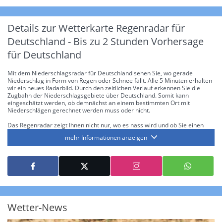
Details zur Wetterkarte
Regenradar für
Deutschland - Bis zu 2 Stunden Vorhersage
für Deutschland
Mit dem Niederschlagsradar für Deutschland sehen Sie, wo gerade
Niederschlag in Form von Regen oder Schnee fällt. Alle 5 Minuten erhalten
wir ein neues Radarbild. Durch den zeitlichen Verlauf erkennen Sie die
Zugbahn der Niederschlagsgebiete über Deutschland. Somit kann
eingeschätzt werden, ob demnächst an einem bestimmten Ort mit
Niederschlägen gerechnet werden muss oder nicht.
Das Regenradar zeigt Ihnen nicht nur, wo es nass wird und ob Sie einen
Regenschirm brauchen, sondern gibt Ihnen zusätzlich Informationen über
mehr Informationen anzeigen
die Niederschlagsintensität. Diese bezieht sich laut offiziellen Richtlinien
jeweils auf die Niederschlagsmenge in l/m² pro Stunde Regen- bzw.
Schneefall. Die 6 Stufen sind wie folgt gegliedert: Die hellen Blautöne
symbolisieren leichte bis mäßige Regen- bzw. Schneefälle mit einer
Intensität bis 8.1 l/m² pro Stunde. Dunkelblau repräsentiert mäßige bis
starke Niederschläge bis 35 l/m² pro Stunde. Hier können bereits Gewitter
auftreten. Extreme bzw. unwetterartige Niederschlagsereignisse mit
heftigen Gewittern, Starkregen, Hagel oder Graupel werden in Orange und
Rot dargestellt. Die oberste Kategorie der Farbskala gibt Niederschläge mit
Wetter-News
über 150 l/m² pro Stunde an. Solche
Niederschlagsintensitäten
treten
ausschließlich bei Regen, nicht bei Schneefall auf.