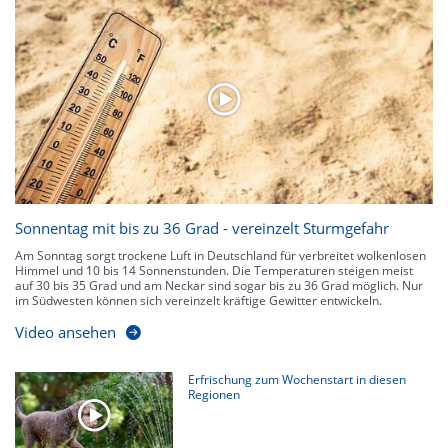
Neben der Niederschlagsintensität kann auch die Zuggeschwindigkeit der
Niederschlagsgebiete und damit die Niederschlagsdauer abgeschätzt
werden. Neben der 5-minütigen Radaraufzeichnung gibt es eine
Niederschlagsprognose
für die nächsten 2 Stunden. So sehen Sie genau,
wann und wo in Deutschland mit Regen oder Schneefall zu rechnen ist bzw.
kennen zu jeder Zeit den genauen Verlauf einer Niederschlagsfront.
Sonnentag mit bis zu 36 Grad - vereinzelt Sturmgefahr
Am Sonntag sorgt trockene Luft in Deutschland für verbreitet wolkenlosen
Himmel und 10 bis 14 Sonnenstunden. Die Temperaturen steigen meist
auf 30 bis 35 Grad und am Neckar sind sogar bis zu 36 Grad möglich. Nur
im Südwesten können sich vereinzelt kräftige Gewitter entwickeln.
Video ansehen
Erfrischung zum Wochenstart in diesen
Regionen