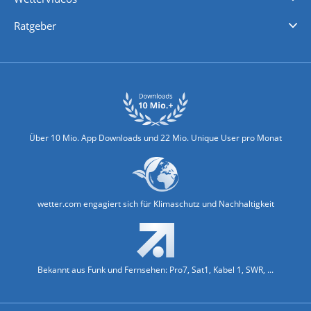
Nachrichten
Deutschlandwetter
Schweizwetter
Österreichwetter
Regionalwetter
Wetter in Europa
Wetter Weltweit
Wetterlexikon
Promi-News
Ratgeber
Biowetter
Glätteindex
Reiseziel Finder
Erkältungswetter
Klima & Umwelt
Über 10 Mio. App Downloads und 22 Mio. Unique User pro Monat
wetter.com engagiert sich für Klimaschutz und Nachhaltigkeit
Bekannt aus Funk und Fernsehen: Pro7, Sat1, Kabel 1, SWR, ...