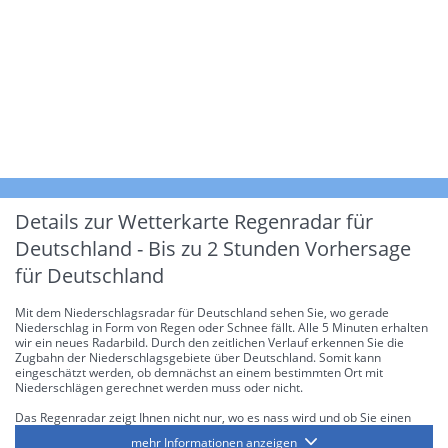
Details zur Wetterkarte
Regenradar für
Deutschland - Bis zu 2 Stunden Vorhersage
für Deutschland
Mit dem Niederschlagsradar für Deutschland sehen Sie, wo gerade
Niederschlag in Form von Regen oder Schnee fällt. Alle 5 Minuten erhalten
wir ein neues Radarbild. Durch den zeitlichen Verlauf erkennen Sie die
Zugbahn der Niederschlagsgebiete über Deutschland. Somit kann
eingeschätzt werden, ob demnächst an einem bestimmten Ort mit
Niederschlägen gerechnet werden muss oder nicht.
Das Regenradar zeigt Ihnen nicht nur, wo es nass wird und ob Sie einen
Regenschirm brauchen, sondern gibt Ihnen zusätzlich Informationen über
mehr Informationen anzeigen
die Niederschlagsintensität. Diese bezieht sich laut offiziellen Richtlinien