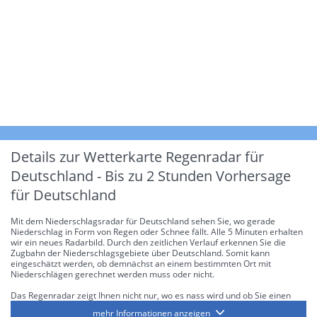
Details zur Wetterkarte
Regenradar für
Deutschland - Bis zu 2 Stunden Vorhersage
für Deutschland
Mit dem Niederschlagsradar für Deutschland sehen Sie, wo gerade
Niederschlag in Form von Regen oder Schnee fällt. Alle 5 Minuten erhalten
wir ein neues Radarbild. Durch den zeitlichen Verlauf erkennen Sie die
Zugbahn der Niederschlagsgebiete über Deutschland. Somit kann
eingeschätzt werden, ob demnächst an einem bestimmten Ort mit
Niederschlägen gerechnet werden muss oder nicht.
Das Regenradar zeigt Ihnen nicht nur, wo es nass wird und ob Sie einen
Regenschirm brauchen, sondern gibt Ihnen zusätzlich Informationen über
mehr Informationen anzeigen
die Niederschlagsintensität. Diese bezieht sich laut offiziellen Richtlinien