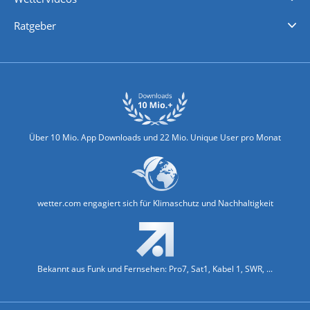
Nachrichten
Deutschlandwetter
Schweizwetter
Österreichwetter
Regionalwetter
Wetter in Europa
Wetter Weltweit
Wetterlexikon
Promi-News
Ratgeber
Biowetter
Glätteindex
Reiseziel Finder
Erkältungswetter
Klima & Umwelt
Über 10 Mio. App Downloads und 22 Mio. Unique User pro Monat
wetter.com engagiert sich für Klimaschutz und Nachhaltigkeit
Bekannt aus Funk und Fernsehen: Pro7, Sat1, Kabel 1, SWR, ...