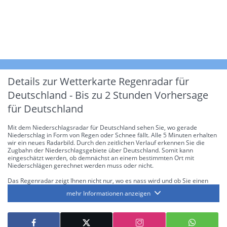
Details zur Wetterkarte
Regenradar für
Deutschland - Bis zu 2 Stunden Vorhersage
für Deutschland
Mit dem Niederschlagsradar für Deutschland sehen Sie, wo gerade
Niederschlag in Form von Regen oder Schnee fällt. Alle 5 Minuten erhalten
wir ein neues Radarbild. Durch den zeitlichen Verlauf erkennen Sie die
Zugbahn der Niederschlagsgebiete über Deutschland. Somit kann
eingeschätzt werden, ob demnächst an einem bestimmten Ort mit
Niederschlägen gerechnet werden muss oder nicht.
Das Regenradar zeigt Ihnen nicht nur, wo es nass wird und ob Sie einen
Regenschirm brauchen, sondern gibt Ihnen zusätzlich Informationen über
mehr Informationen anzeigen
die Niederschlagsintensität. Diese bezieht sich laut offiziellen Richtlinien
jeweils auf die Niederschlagsmenge in l/m² pro Stunde Regen- bzw.
Schneefall. Die 6 Stufen sind wie folgt gegliedert: Die hellen Blautöne
symbolisieren leichte bis mäßige Regen- bzw. Schneefälle mit einer
Intensität bis 8.1 l/m² pro Stunde. Dunkelblau repräsentiert mäßige bis