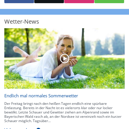
starke Niederschläge bis 35 l/m² pro Stunde. Hier können bereits Gewitter
auftreten. Extreme bzw. unwetterartige Niederschlagsereignisse mit
heftigen Gewittern, Starkregen, Hagel oder Graupel werden in Orange und
Rot dargestellt. Die oberste Kategorie der Farbskala gibt Niederschläge mit
Wetter-News
über 150 l/m² pro Stunde an. Solche
Niederschlagsintensitäten
treten
ausschließlich bei Regen, nicht bei Schneefall auf.
Neben der Niederschlagsintensität kann auch die Zuggeschwindigkeit der
Niederschlagsgebiete und damit die Niederschlagsdauer abgeschätzt
werden. Neben der 5-minütigen Radaraufzeichnung gibt es eine
Niederschlagsprognose
für die nächsten 2 Stunden. So sehen Sie genau,
wann und wo in Deutschland mit Regen oder Schneefall zu rechnen ist bzw.
kennen zu jeder Zeit den genauen Verlauf einer Niederschlagsfront.
Endlich mal normales Sommerwetter
Der Freitag bringt nach den heißen Tagen endlich eine spürbare
Entlastung. Bereits in der Nacht ist es vielerorts klar oder nur locker
bewölkt. Letzte Schauer und Gewitter ziehen am Alpenrand sowie im
Bayerischen Wald rasch ab, an der Nordsee ist vereinzelt noch ein kurzer
Schauer möglich. Tagsüber...