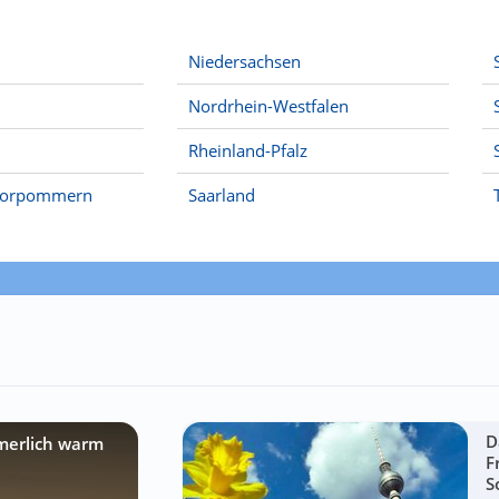
Niedersachsen
Nordrhein-Westfalen
Rheinland-Pfalz
Vorpommern
Saarland
D
merlich warm
F
S