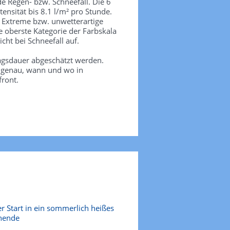
de Regen- bzw. Schneefall. Die 6
tensität bis 8.1 l/m² pro Stunde.
. Extreme bzw. unwetterartige
e oberste Kategorie der Farbskala
icht bei Schneefall auf.
agsdauer abgeschätzt werden.
e genau, wann und wo in
front.
r Start in ein sommerlich heißes
nende