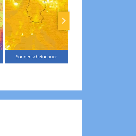
Sonnenscheindauer
Temperaturen