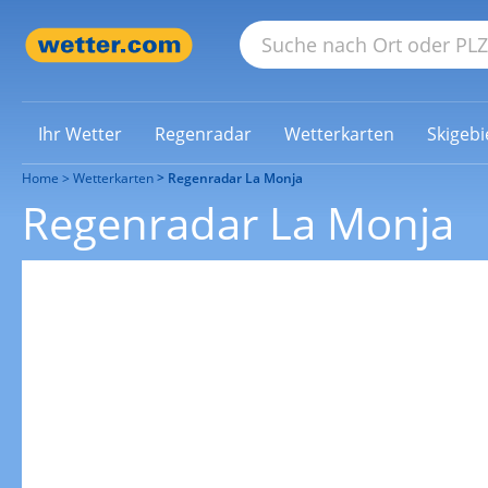
Ihr Wetter
Regenradar
Wetterkarten
Skigebi
Home
Wetterkarten
Regenradar La Monja
Regenradar La Monja