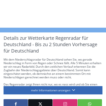
Details zur Wetterkarte
Regenradar für
Deutschland - Bis zu 2 Stunden Vorhersage
für Deutschland
Mit dem Niederschlagsradar für Deutschland sehen Sie, wo gerade
Niederschlag in Form von Regen oder Schnee fällt. Alle 5 Minuten erhalten
wir ein neues Radarbild. Durch den zeitlichen Verlauf erkennen Sie die
Zugbahn der Niederschlagsgebiete über Deutschland. Somit kann
eingeschätzt werden, ob demnächst an einem bestimmten Ort mit
Niederschlägen gerechnet werden muss oder nicht.
Das Regenradar zeigt Ihnen nicht nur, wo es nass wird und ob Sie einen
Regenschirm brauchen, sondern gibt Ihnen zusätzlich Informationen über
mehr Informationen anzeigen
die Niederschlagsintensität. Diese bezieht sich laut offiziellen Richtlinien
jeweils auf die Niederschlagsmenge in l/m² pro Stunde Regen- bzw.
Schneefall. Die 6 Stufen sind wie folgt gegliedert: Die hellen Blautöne
symbolisieren leichte bis mäßige Regen- bzw. Schneefälle mit einer
Intensität bis 8.1 l/m² pro Stunde. Dunkelblau repräsentiert mäßige bis