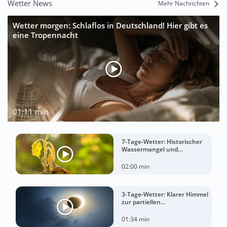
Wetter News
Mehr Nachrichten
Wetter morgen: Schlaflos in Deutschland! Hier gibt es
eine Tropennacht
01:11 min
7-Tage-Wetter: Historischer
Wassermangel und
sorgenvoller Blick zum Himmel
02:00 min
3-Tage-Wetter: Klarer Himmel
zur partiellen
Sonnenfinsternis am
Mittwoch?
01:34 min