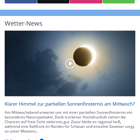
starke Niederschläge bis 35 l/m² pro Stunde. Hier können bereits Gewitter
auftreten. Extreme bzw. unwetterartige Niederschlagsereignisse mit
heftigen Gewittern, Starkregen, Hagel oder Graupel werden in Orange und
Rot dargestellt. Die oberste Kategorie der Farbskala gibt Niederschläge mit
Wetter-News
über 150 l/m² pro Stunde an. Solche
Niederschlagsintensitäten
treten
ausschließlich bei Regen, nicht bei Schneefall auf.
Neben der Niederschlagsintensität kann auch die Zuggeschwindigkeit der
Niederschlagsgebiete und damit die Niederschlagsdauer abgeschätzt
werden. Neben der 5-minütigen Radaraufzeichnung gibt es eine
Niederschlagsprognose
für die nächsten 2 Stunden. So sehen Sie genau,
wann und wo in Deutschland mit Regen oder Schneefall zu rechnen ist bzw.
kennen zu jeder Zeit den genauen Verlauf einer Niederschlagsfront.
Klarer Himmel zur partiellen Sonnenfinsternis am Mittwoch?
Am Mittwochabend erwartet uns mit einer partiellen Sonnenfinsternis ein
besonderes Naturspektakel. Dank trockener Hochdruckluft stehen die
Chancen auf freie Sicht vielerorts gut. Zuvor bleibt es regional heiß,
während eine Kaltfront im Norden für Schauer und einzelne Gewitter sorgt,
so unser Meteoro...