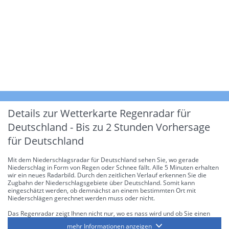
Details zur Wetterkarte
Regenradar für
Deutschland - Bis zu 2 Stunden Vorhersage
für Deutschland
Mit dem Niederschlagsradar für Deutschland sehen Sie, wo gerade
Niederschlag in Form von Regen oder Schnee fällt. Alle 5 Minuten erhalten
wir ein neues Radarbild. Durch den zeitlichen Verlauf erkennen Sie die
Zugbahn der Niederschlagsgebiete über Deutschland. Somit kann
eingeschätzt werden, ob demnächst an einem bestimmten Ort mit
Niederschlägen gerechnet werden muss oder nicht.
Das Regenradar zeigt Ihnen nicht nur, wo es nass wird und ob Sie einen
Regenschirm brauchen, sondern gibt Ihnen zusätzlich Informationen über
mehr Informationen anzeigen
die Niederschlagsintensität. Diese bezieht sich laut offiziellen Richtlinien