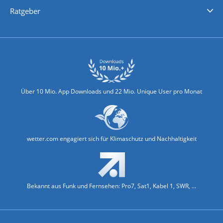
Nachrichten
Deutschlandwetter
Schweizwetter
Österreichwetter
Regionalwetter
Wetter in Europa
Wetter Weltweit
Wetterlexikon
Promi-News
Ratgeber
Biowetter
Glätteindex
Reiseziel Finder
Erkältungswetter
Klima & Umwelt
Über 10 Mio. App Downloads und 22 Mio. Unique User pro Monat
wetter.com engagiert sich für Klimaschutz und Nachhaltigkeit
Bekannt aus Funk und Fernsehen: Pro7, Sat1, Kabel 1, SWR, ...