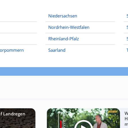
Niedersachsen
Nordrhein-Westfalen
Rheinland-Pfalz
Vorpommern
Saarland
W
uf Landregen
H
m