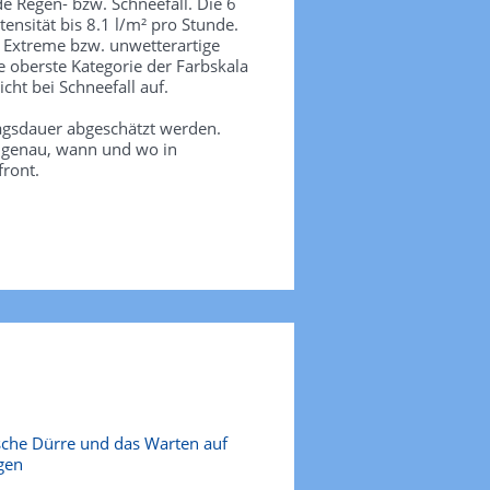
de Regen- bzw. Schneefall. Die 6
tensität bis 8.1 l/m² pro Stunde.
. Extreme bzw. unwetterartige
e oberste Kategorie der Farbskala
icht bei Schneefall auf.
agsdauer abgeschätzt werden.
e genau, wann und wo in
front.
sche Dürre und das Warten auf
gen