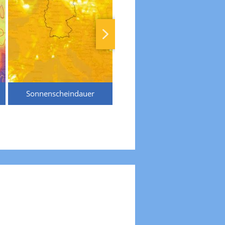
Sonnenscheindauer
Temperaturen