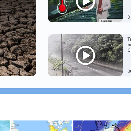
0
T
b
C
0