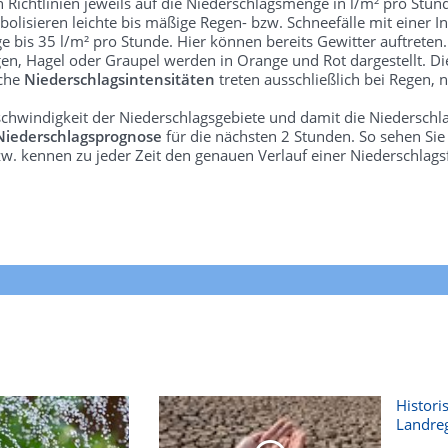
len Richtlinien jeweils auf die Niederschlagsmenge in l/m² pro Stun
bolisieren leichte bis mäßige Regen- bzw. Schneefälle mit einer In
e bis 35 l/m² pro Stunde. Hier können bereits Gewitter auftreten
gen, Hagel oder Graupel werden in Orange und Rot dargestellt. Di
lche
Niederschlagsintensitäten
treten ausschließlich bei Regen, n
schwindigkeit der Niederschlagsgebiete und damit die Niederschl
Niederschlagsprognose
für die nächsten 2 Stunden. So sehen Si
w. kennen zu jeder Zeit den genauen Verlauf einer Niederschlags
Histori
Landre