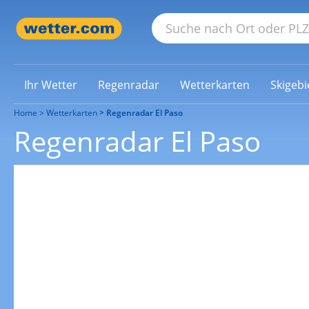
Ihr Wetter
Regenradar
Wetterkarten
Skigebi
Home
Wetterkarten
Regenradar El Paso
Regenradar El Paso