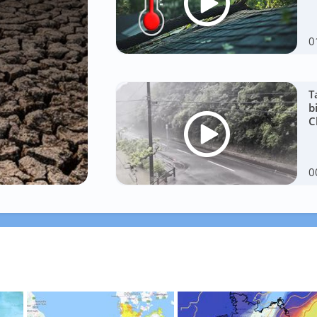
0
T
b
C
0