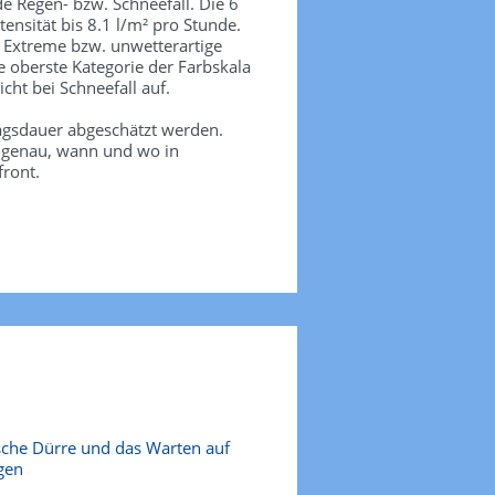
de Regen- bzw. Schneefall. Die 6
tensität bis 8.1 l/m² pro Stunde.
. Extreme bzw. unwetterartige
e oberste Kategorie der Farbskala
icht bei Schneefall auf.
agsdauer abgeschätzt werden.
e genau, wann und wo in
front.
sche Dürre und das Warten auf
gen