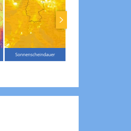
Sonnenscheindauer
Temperaturen