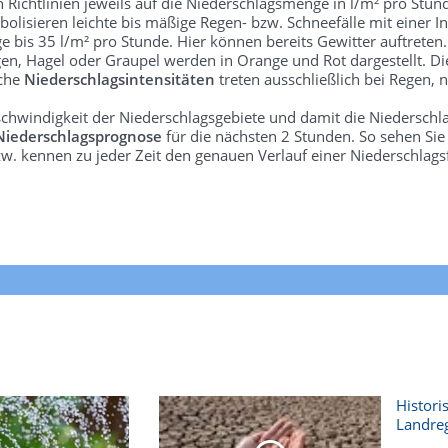
len Richtlinien jeweils auf die Niederschlagsmenge in l/m² pro Stun
bolisieren leichte bis mäßige Regen- bzw. Schneefälle mit einer In
e bis 35 l/m² pro Stunde. Hier können bereits Gewitter auftreten
gen, Hagel oder Graupel werden in Orange und Rot dargestellt. Di
lche
Niederschlagsintensitäten
treten ausschließlich bei Regen, n
schwindigkeit der Niederschlagsgebiete und damit die Niederschl
Niederschlagsprognose
für die nächsten 2 Stunden. So sehen Si
w. kennen zu jeder Zeit den genauen Verlauf einer Niederschlags
Histori
Landre