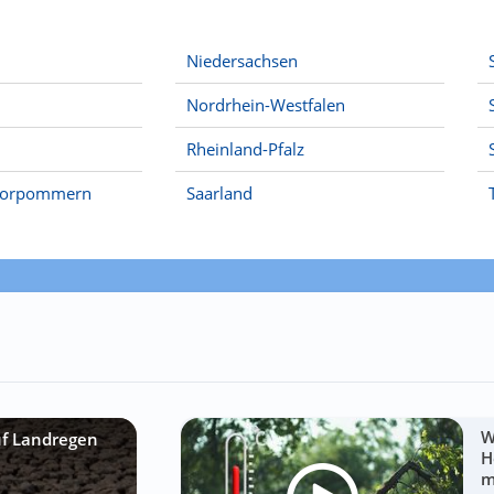
Niedersachsen
Nordrhein-Westfalen
Rheinland-Pfalz
Vorpommern
Saarland
W
uf Landregen
H
m