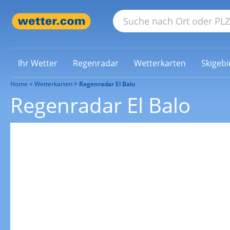
Ihr Wetter
Regenradar
Wetterkarten
Skigebi
Home
Wetterkarten
Regenradar El Balo
Regenradar El Balo