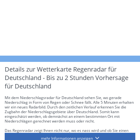
Details zur Wetterkarte
Regenradar für
Deutschland - Bis zu 2 Stunden Vorhersage
für Deutschland
Mit dem Niederschlagsradar für Deutschland sehen Sie, wo gerade
Niederschlag in Form von Regen oder Schnee fällt. Alle 5 Minuten erhalten
wir ein neues Radarbild. Durch den zeitlichen Verlauf erkennen Sie die
Zugbahn der Niederschlagsgebiete über Deutschland. Somit kann
eingeschätzt werden, ob demnächst an einem bestimmten Ort mit
Niederschlägen gerechnet werden muss oder nicht.
Das Regenradar zeigt Ihnen nicht nur, wo es nass wird und ob Sie einen
Regenschirm brauchen, sondern gibt Ihnen zusätzlich Informationen über
mehr Informationen anzeigen
die Niederschlagsintensität. Diese bezieht sich laut offiziellen Richtlinien