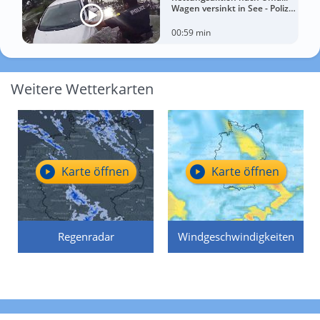
Wagen versinkt in See - Polizei
rettet Autofahrerin
00:59 min
Weitere Wetterkarten
Karte öffnen
Karte öffnen
Regenradar
Windgeschwindigkeiten