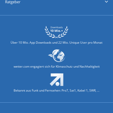
Ratgeber
Biowetter
Glätteindex
Reiseziel Finder
Erkältungswetter
Klima & Umwelt
Über 10 Mio. App Downloads und 22 Mio. Unique User pro Monat
wetter.com engagiert sich für Klimaschutz und Nachhaltigkeit
Bekannt aus Funk und Fernsehen: Pro7, Sat1, Kabel 1, SWR, ...