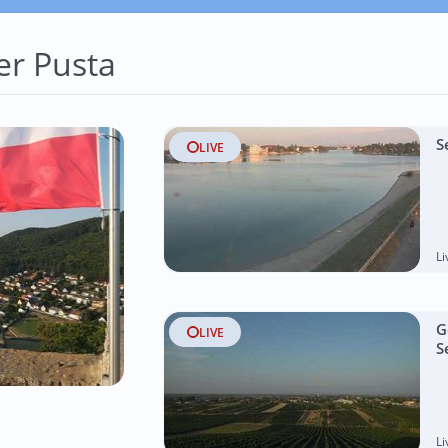
er Pusta
S
LIVE
L
G
LIVE
S
L