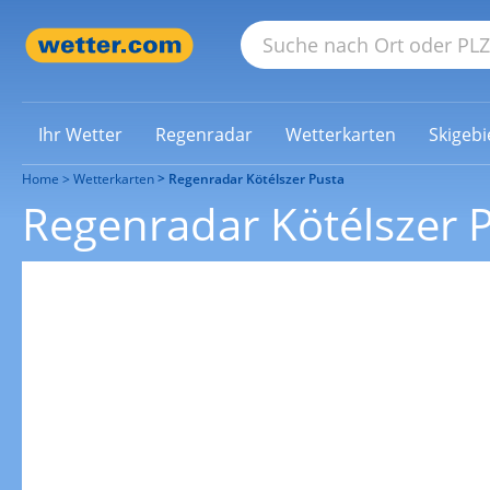
Ihr Wetter
Regenradar
Wetterkarten
Skigebi
Home
Wetterkarten
Regenradar Kötélszer Pusta
Regenradar Kötélszer 