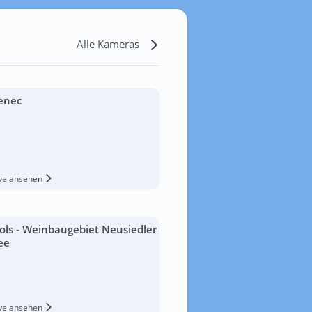
Alle Kameras
enec
ive ansehen
ols - Weinbaugebiet Neusiedler
ee
ive ansehen