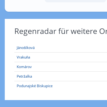
Regenradar für weitere O
Jánošíková
Vrakuňa
Komárov
Petržalka
Podunajské Biskupice