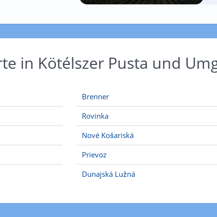
rte in Kötélszer Pusta und U
Brenner
Rovinka
Nové Košariská
Prievoz
Dunajská Lužná