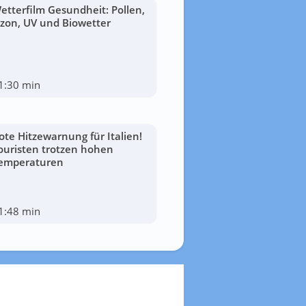
etterfilm Gesundheit: Pollen,
zon, UV und Biowetter
1:30 min
ote Hitzewarnung für Italien!
ouristen trotzen hohen
emperaturen
1:48 min