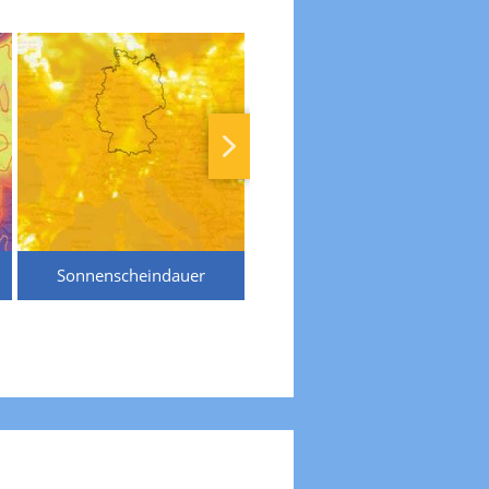
Sonnenscheindauer
Temperaturen