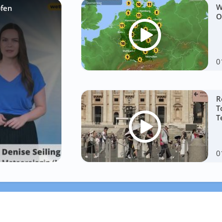
W
pfen
O
0
R
T
T
0