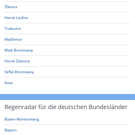
Žlkovce
Horné Lovčice
Trakovice
Malženice
Malé Brestovany
Horné Zelenice
Veľké Brestovany
Ilona
Regenradar für die deutschen Bundesländer
Baden-Württemberg
Bayern