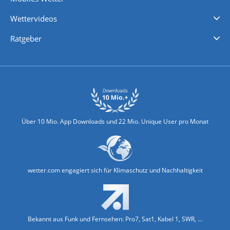
iPhone Wetter
iPad Wetter
Android Wetter
Wettervideos
Nachrichten
Deutschlandwetter
Schweizwetter
Österreichwetter
Regionalwetter
Wetter in Europa
Wetter Weltweit
Wetterlexikon
Promi-News
Ratgeber
Biowetter
Glätteindex
Reiseziel Finder
Erkältungswetter
Klima & Umwelt
Über 10 Mio. App Downloads und 22 Mio. Unique User pro Monat
wetter.com engagiert sich für Klimaschutz und Nachhaltigkeit
Bekannt aus Funk und Fernsehen: Pro7, Sat1, Kabel 1, SWR, ...