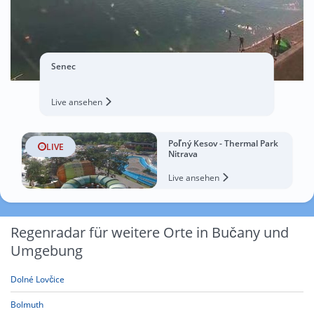
Senec
Live ansehen
Poľný Kesov - Thermal Park
LIVE
Nitrava
Live ansehen
Regenradar für weitere Orte in Bučany und
Umgebung
Dolné Lovčice
Bolmuth