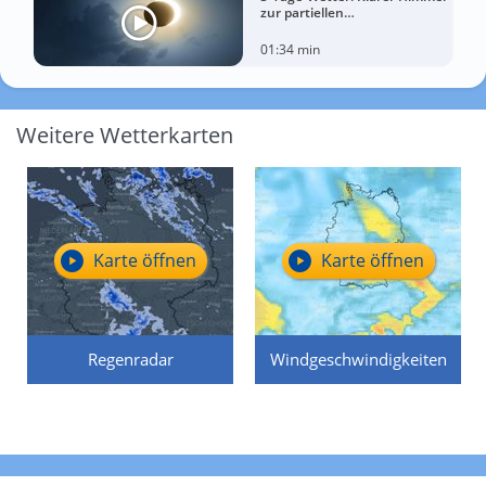
zur partiellen
Sonnenfinsternis am
Mittwoch?
01:34 min
Weitere Wetterkarten
Karte öffnen
Karte öffnen
Regenradar
Windgeschwindigkeiten