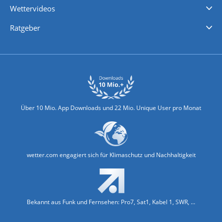
Wettervideos
Nachrichten
Deutschlandwetter
Schweizwetter
Österreichwetter
Regionalwetter
Wetter in Europa
Wetter Weltweit
Wetterlexikon
Promi-News
Ratgeber
Biowetter
Glätteindex
Reiseziel Finder
Erkältungswetter
Klima & Umwelt
Über 10 Mio. App Downloads und 22 Mio. Unique User pro Monat
wetter.com engagiert sich für Klimaschutz und Nachhaltigkeit
Bekannt aus Funk und Fernsehen: Pro7, Sat1, Kabel 1, SWR, ...