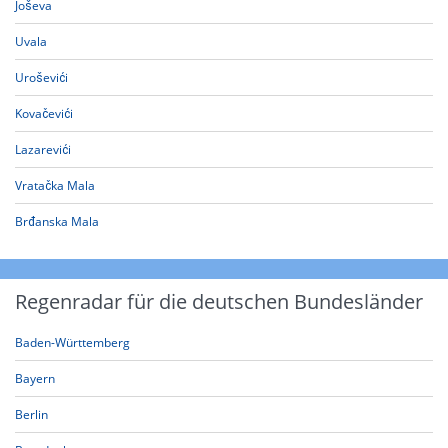
Joševa
Uvala
Uroševići
Kovačevići
Lazarevići
Vratačka Mala
Brđanska Mala
Regenradar für die deutschen Bundesländer
Baden-Württemberg
Bayern
Berlin