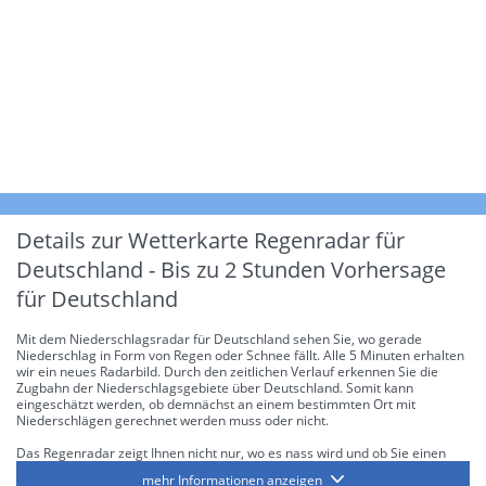
Details zur Wetterkarte
Regenradar für
Deutschland - Bis zu 2 Stunden Vorhersage
für Deutschland
Mit dem Niederschlagsradar für Deutschland sehen Sie, wo gerade
Niederschlag in Form von Regen oder Schnee fällt. Alle 5 Minuten erhalten
wir ein neues Radarbild. Durch den zeitlichen Verlauf erkennen Sie die
Zugbahn der Niederschlagsgebiete über Deutschland. Somit kann
eingeschätzt werden, ob demnächst an einem bestimmten Ort mit
Niederschlägen gerechnet werden muss oder nicht.
Das Regenradar zeigt Ihnen nicht nur, wo es nass wird und ob Sie einen
Regenschirm brauchen, sondern gibt Ihnen zusätzlich Informationen über
mehr Informationen anzeigen
die Niederschlagsintensität. Diese bezieht sich laut offiziellen Richtlinien