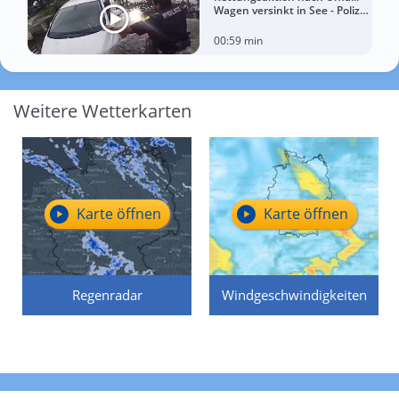
Wagen versinkt in See - Polizei
rettet Autofahrerin
00:59 min
Weitere Wetterkarten
Karte öffnen
Karte öffnen
Regenradar
Windgeschwindigkeiten