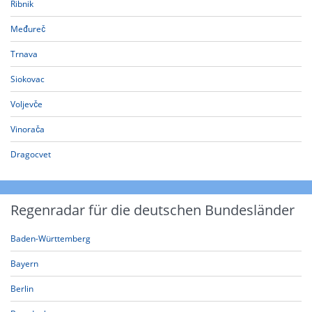
Ribnik
Međureč
Trnava
Siokovac
Voljevče
Vinorača
Dragocvet
Regenradar für die deutschen Bundesländer
Baden-Württemberg
Bayern
Berlin