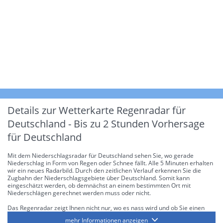
Details zur Wetterkarte
Regenradar für
Deutschland - Bis zu 2 Stunden Vorhersage
für Deutschland
Mit dem Niederschlagsradar für Deutschland sehen Sie, wo gerade
Niederschlag in Form von Regen oder Schnee fällt. Alle 5 Minuten erhalten
wir ein neues Radarbild. Durch den zeitlichen Verlauf erkennen Sie die
Zugbahn der Niederschlagsgebiete über Deutschland. Somit kann
eingeschätzt werden, ob demnächst an einem bestimmten Ort mit
Niederschlägen gerechnet werden muss oder nicht.
Das Regenradar zeigt Ihnen nicht nur, wo es nass wird und ob Sie einen
Regenschirm brauchen, sondern gibt Ihnen zusätzlich Informationen über
mehr Informationen anzeigen
die Niederschlagsintensität. Diese bezieht sich laut offiziellen Richtlinien