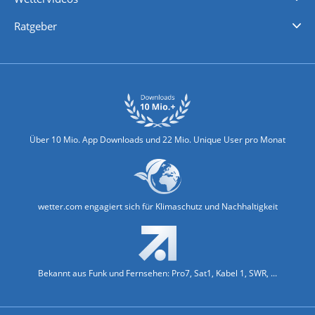
Nachrichten
Deutschlandwetter
Schweizwetter
Österreichwetter
Regionalwetter
Wetter in Europa
Wetter Weltweit
Wetterlexikon
Promi-News
Ratgeber
Biowetter
Glätteindex
Reiseziel Finder
Erkältungswetter
Klima & Umwelt
Über 10 Mio. App Downloads und 22 Mio. Unique User pro Monat
wetter.com engagiert sich für Klimaschutz und Nachhaltigkeit
Bekannt aus Funk und Fernsehen: Pro7, Sat1, Kabel 1, SWR, ...