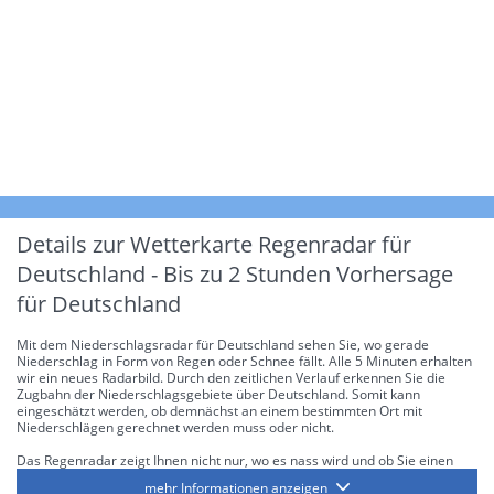
Details zur Wetterkarte
Regenradar für
Deutschland - Bis zu 2 Stunden Vorhersage
für Deutschland
Mit dem Niederschlagsradar für Deutschland sehen Sie, wo gerade
Niederschlag in Form von Regen oder Schnee fällt. Alle 5 Minuten erhalten
wir ein neues Radarbild. Durch den zeitlichen Verlauf erkennen Sie die
Zugbahn der Niederschlagsgebiete über Deutschland. Somit kann
eingeschätzt werden, ob demnächst an einem bestimmten Ort mit
Niederschlägen gerechnet werden muss oder nicht.
Das Regenradar zeigt Ihnen nicht nur, wo es nass wird und ob Sie einen
Regenschirm brauchen, sondern gibt Ihnen zusätzlich Informationen über
mehr Informationen anzeigen
die Niederschlagsintensität. Diese bezieht sich laut offiziellen Richtlinien