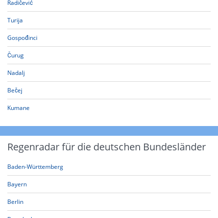
Radičević
Turija
Gospođinci
Čurug
Nadalj
Bečej
Kumane
Regenradar für die deutschen Bundesländer
Baden-Württemberg
Bayern
Berlin