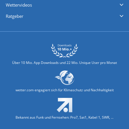
Wettervideos
Nachrichten
Deutschlandwetter
Schweizwetter
Österreichwetter
Regionalwetter
Wetter in Europa
Wetter Weltweit
Wetterlexikon
Promi-News
Ratgeber
Biowetter
Glätteindex
Reiseziel Finder
Erkältungswetter
Klima & Umwelt
Über 10 Mio. App Downloads und 22 Mio. Unique User pro Monat
wetter.com engagiert sich für Klimaschutz und Nachhaltigkeit
Bekannt aus Funk und Fernsehen: Pro7, Sat1, Kabel 1, SWR, ...