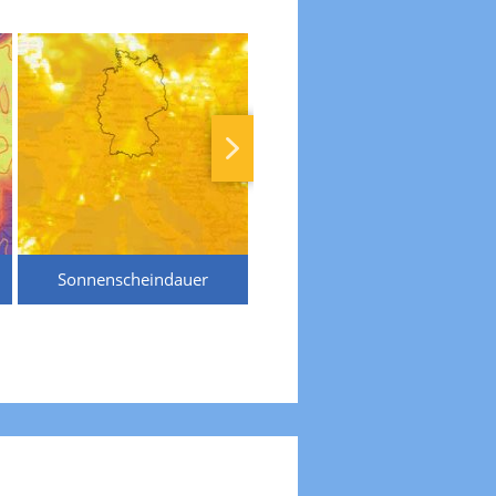
Sonnenscheindauer
Temperaturen