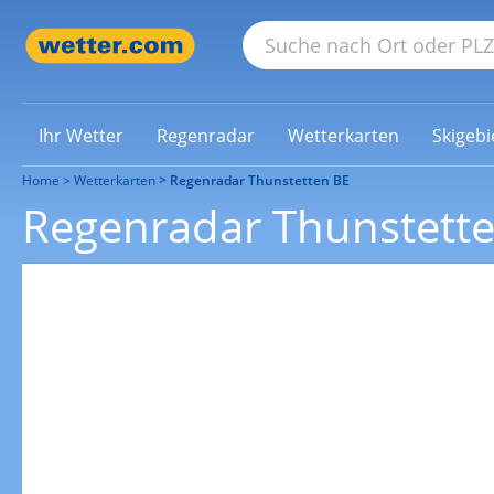
Ihr Wetter
Regenradar
Wetterkarten
Skigebi
Home
Wetterkarten
Regenradar Thunstetten BE
Regenradar Thunstett