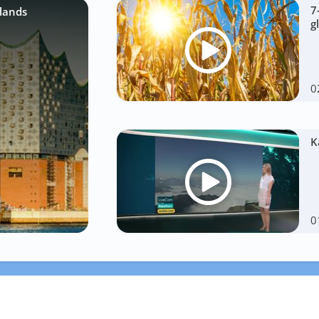
7
lands
g
0
K
0