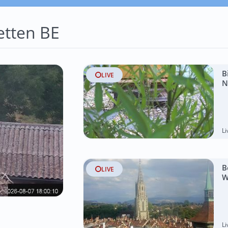
tten BE
B
LIVE
N
L
B
LIVE
W
L