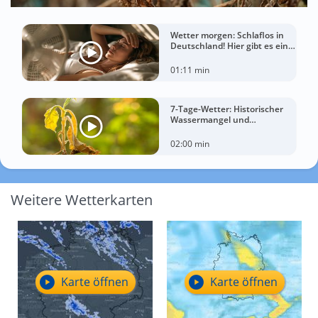
Wetter morgen: Schlaflos in
Deutschland! Hier gibt es eine
Tropennacht
01:11 min
7-Tage-Wetter: Historischer
Wassermangel und
sorgenvoller Blick zum Himmel
02:00 min
Weitere Wetterkarten
Karte öffnen
Karte öffnen