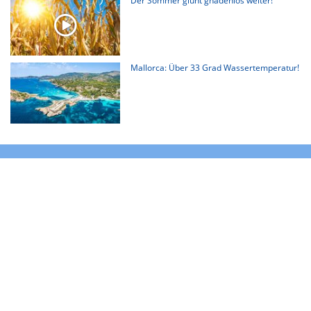
Der Sommer glüht gnadenlos weiter!
Mallorca: Über 33 Grad Wassertemperatur!