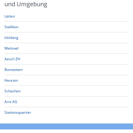
und Umgebung
Lätten
Stallikon
Islisberg
Wettswil
Aesch ZH
Bonstetten
Heurain
Schachen
Arni AG
Stationsquartier