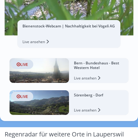
Bienenstock-Webcam | Nachhaltigkeit bei Vögeli AG
Live ansehen
Bern - Bundeshaus - Best
LIVE
Western Hotel
Live ansehen
Sörenberg - Dorf
LIVE
Live ansehen
Regenradar für weitere Orte in Lauperswil