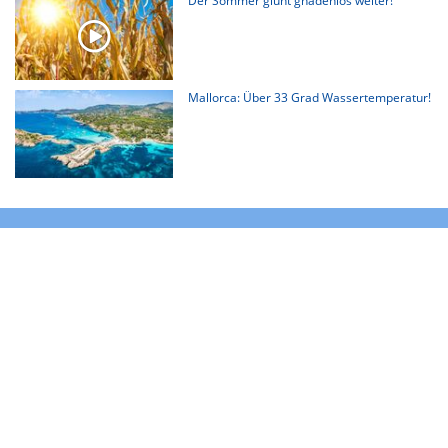
Der Sommer glüht gnadenlos weiter!
Mallorca: Über 33 Grad Wassertemperatur!