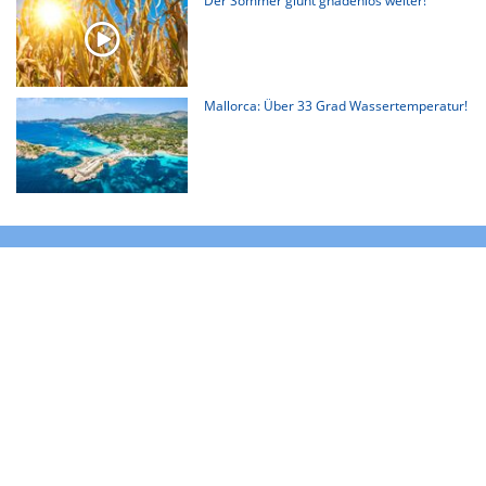
Der Sommer glüht gnadenlos weiter!
Mallorca: Über 33 Grad Wassertemperatur!