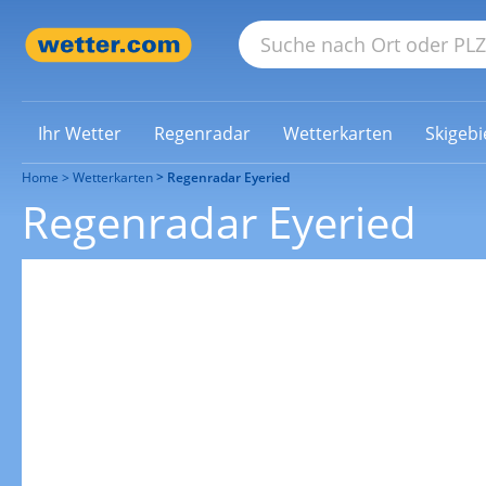
Ihr Wetter
Regenradar
Wetterkarten
Skigebi
Home
Wetterkarten
Regenradar Eyeried
Regenradar Eyeried