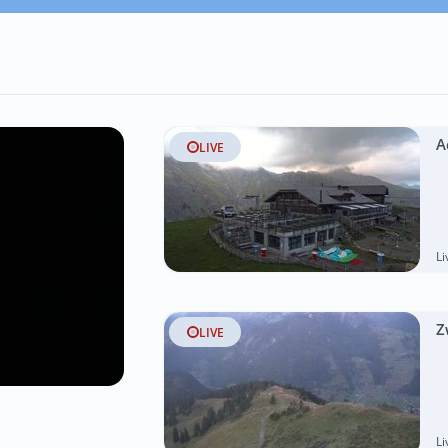
A
LIVE
L
Z
LIVE
L