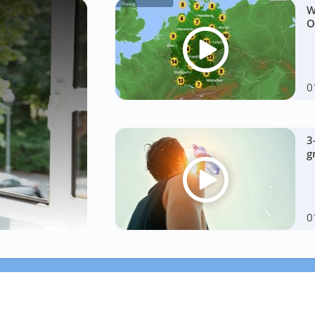
W
O
0
3
g
0