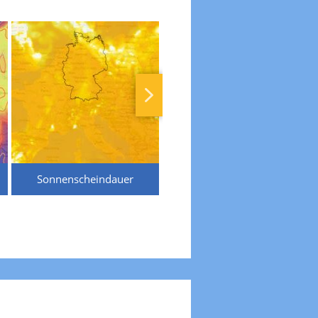
Sonnenscheindauer
Temperaturen