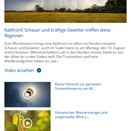
Kaltfront! Schauer und kräftige Gewitter treffen diese
Regionen
Zum Wochenstart bringt eine Kaltfront vor allem im Norden einzelne
Schauer und Gewitter, auch im Süden kann es am Montag, den 10. August,
örtlich krachen. Während kühlere Luft in den Norden strömt, bleibt es von
der Mitte bis in den Süden heiß. Die Trockenheit und hohe
Waldbrandgefahr halten an, wie...
Video ansehen
Klarer Himmel zur partiellen
Sonnenfinsternis am M...
Historischer Wassermangel und
sorgenvoller Blick z...