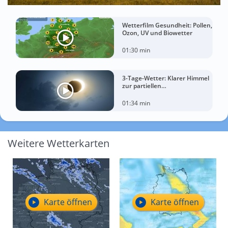
Wetterfilm Gesundheit: Pollen,
Ozon, UV und Biowetter
01:30 min
3-Tage-Wetter: Klarer Himmel
zur partiellen
Sonnenfinsternis am
Mittwoch?
01:34 min
Weitere Wetterkarten
Karte öffnen
Karte öffnen