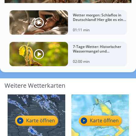
Wetter morgen: Schlaflos in
Deutschland! Hier gibt es eine
Tropennacht
01:11 min
7-Tage-Wetter: Historischer
Wassermangel und
sorgenvoller Blick zum Himmel
02:00 min
Weitere Wetterkarten
Karte öffnen
Karte öffnen