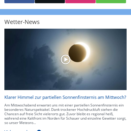
starke Niederschläge bis 35 l/m² pro Stunde. Hier können bereits Gewitter
auftreten. Extreme bzw. unwetterartige Niederschlagsereignisse mit
heftigen Gewittern, Starkregen, Hagel oder Graupel werden in Orange und
Rot dargestellt. Die oberste Kategorie der Farbskala gibt Niederschläge mit
Wetter-News
über 150 l/m² pro Stunde an. Solche
Niederschlagsintensitäten
treten
ausschließlich bei Regen, nicht bei Schneefall auf.
Neben der Niederschlagsintensität kann auch die Zuggeschwindigkeit der
Niederschlagsgebiete und damit die Niederschlagsdauer abgeschätzt
werden. Neben der 5-minütigen Radaraufzeichnung gibt es eine
Niederschlagsprognose
für die nächsten 2 Stunden. So sehen Sie genau,
wann und wo in Deutschland mit Regen oder Schneefall zu rechnen ist bzw.
kennen zu jeder Zeit den genauen Verlauf einer Niederschlagsfront.
Klarer Himmel zur partiellen Sonnenfinsternis am Mittwoch?
Am Mittwochabend erwartet uns mit einer partiellen Sonnenfinsternis ein
besonderes Naturspektakel. Dank trockener Hochdruckluft stehen die
Chancen auf freie Sicht vielerorts gut. Zuvor bleibt es regional heiß,
während eine Kaltfront im Norden für Schauer und einzelne Gewitter sorgt,
so unser Meteoro...