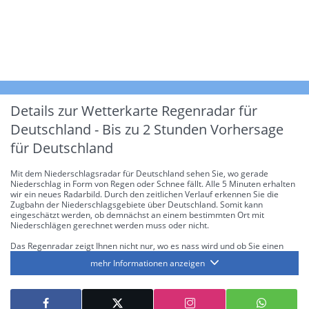
Details zur Wetterkarte
Regenradar für
Deutschland - Bis zu 2 Stunden Vorhersage
für Deutschland
Mit dem Niederschlagsradar für Deutschland sehen Sie, wo gerade
Niederschlag in Form von Regen oder Schnee fällt. Alle 5 Minuten erhalten
wir ein neues Radarbild. Durch den zeitlichen Verlauf erkennen Sie die
Zugbahn der Niederschlagsgebiete über Deutschland. Somit kann
eingeschätzt werden, ob demnächst an einem bestimmten Ort mit
Niederschlägen gerechnet werden muss oder nicht.
Das Regenradar zeigt Ihnen nicht nur, wo es nass wird und ob Sie einen
Regenschirm brauchen, sondern gibt Ihnen zusätzlich Informationen über
mehr Informationen anzeigen
die Niederschlagsintensität. Diese bezieht sich laut offiziellen Richtlinien
jeweils auf die Niederschlagsmenge in l/m² pro Stunde Regen- bzw.
Schneefall. Die 6 Stufen sind wie folgt gegliedert: Die hellen Blautöne
symbolisieren leichte bis mäßige Regen- bzw. Schneefälle mit einer
Intensität bis 8.1 l/m² pro Stunde. Dunkelblau repräsentiert mäßige bis