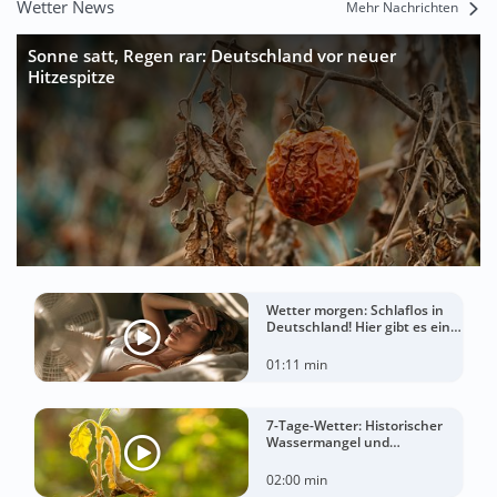
Wetter News
Mehr Nachrichten
Sonne satt, Regen rar: Deutschland vor neuer
Hitzespitze
Wetter morgen: Schlaflos in
Deutschland! Hier gibt es eine
Tropennacht
01:11 min
7-Tage-Wetter: Historischer
Wassermangel und
sorgenvoller Blick zum Himmel
02:00 min