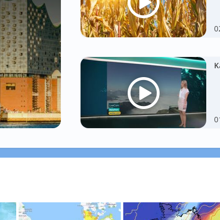
0
K
0