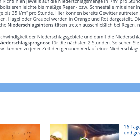
len Richtlinien jeweils auf die Niederschlagsmenge in l/m² pro Stun
bolisieren leichte bis mäßige Regen- bzw. Schneefälle mit einer In
e bis 35 l/m² pro Stunde. Hier können bereits Gewitter auftreten
gen, Hagel oder Graupel werden in Orange und Rot dargestellt. Di
lche
Niederschlagsintensitäten
treten ausschließlich bei Regen, n
schwindigkeit der Niederschlagsgebiete und damit die Niederschl
Niederschlagsprognose
für die nächsten 2 Stunden. So sehen Si
w. kennen zu jeder Zeit den genauen Verlauf einer Niederschlags
16 Tage
und gew