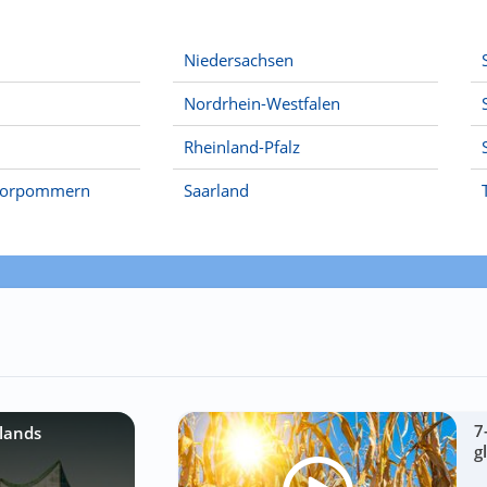
Niedersachsen
Nordrhein-Westfalen
Rheinland-Pfalz
Vorpommern
Saarland
7
lands
g