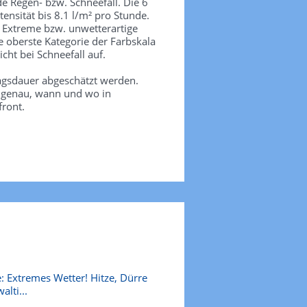
de Regen- bzw. Schneefall. Die 6
tensität bis 8.1 l/m² pro Stunde.
. Extreme bzw. unwetterartige
e oberste Kategorie der Farbskala
icht bei Schneefall auf.
agsdauer abgeschätzt werden.
e genau, wann und wo in
front.
: Extremes Wetter! Hitze, Dürre
alti...