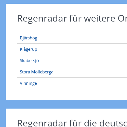
Regenradar für weitere 
Bjärshög
Klågerup
Skabersjö
Stora Mölleberga
Vinninge
Regenradar für die deut