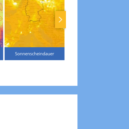
Sonnenscheindauer
Temperaturen