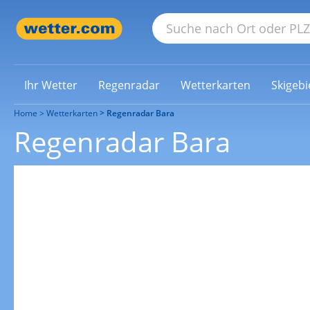
Ihr Wetter
Regenradar
Wetterkarten
Skigebi
Home
Wetterkarten
Regenradar Bara
Regenradar Bara