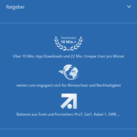
Nachrichten
Deutschlandwetter
Schweizwetter
Österreichwetter
Regionalwetter
Wetter in Europa
Wetter Weltweit
Wetterlexikon
Promi-News
Ratgeber
Biowetter
Glätteindex
Reiseziel Finder
Erkältungswetter
Klima & Umwelt
Über 10 Mio. App Downloads und 22 Mio. Unique User pro Monat
wetter.com engagiert sich für Klimaschutz und Nachhaltigkeit
Bekannt aus Funk und Fernsehen: Pro7, Sat1, Kabel 1, SWR, ...