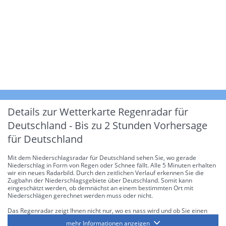
Details zur Wetterkarte
Regenradar für
Deutschland - Bis zu 2 Stunden Vorhersage
für Deutschland
Mit dem Niederschlagsradar für Deutschland sehen Sie, wo gerade
Niederschlag in Form von Regen oder Schnee fällt. Alle 5 Minuten erhalten
wir ein neues Radarbild. Durch den zeitlichen Verlauf erkennen Sie die
Zugbahn der Niederschlagsgebiete über Deutschland. Somit kann
eingeschätzt werden, ob demnächst an einem bestimmten Ort mit
Niederschlägen gerechnet werden muss oder nicht.
Das Regenradar zeigt Ihnen nicht nur, wo es nass wird und ob Sie einen
Regenschirm brauchen, sondern gibt Ihnen zusätzlich Informationen über
mehr Informationen anzeigen
die Niederschlagsintensität. Diese bezieht sich laut offiziellen Richtlinien