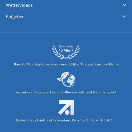
Wettervideos
Nachrichten
Deutschlandwetter
Schweizwetter
Österreichwetter
Regionalwetter
Wetter in Europa
Wetter Weltweit
Wetterlexikon
Promi-News
Ratgeber
Biowetter
Glätteindex
Reiseziel Finder
Erkältungswetter
Klima & Umwelt
Über 10 Mio. App Downloads und 22 Mio. Unique User pro Monat
wetter.com engagiert sich für Klimaschutz und Nachhaltigkeit
Bekannt aus Funk und Fernsehen: Pro7, Sat1, Kabel 1, SWR, ...