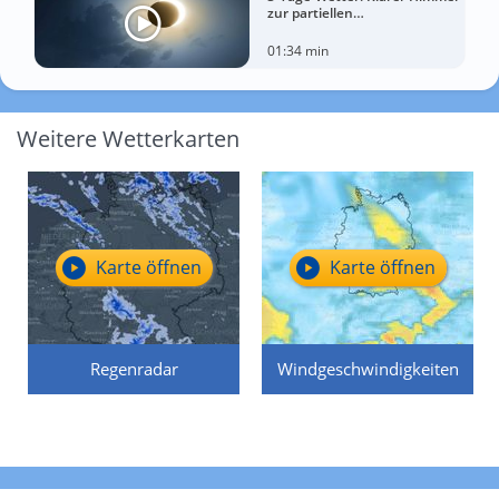
zur partiellen
Sonnenfinsternis am
Mittwoch?
01:34 min
Weitere Wetterkarten
Karte öffnen
Karte öffnen
Regenradar
Windgeschwindigkeiten