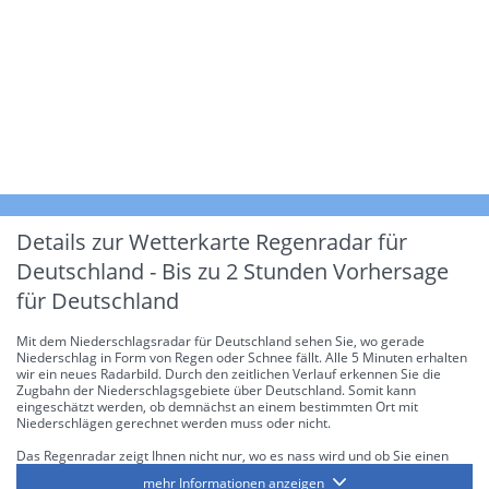
Details zur Wetterkarte
Regenradar für
Deutschland - Bis zu 2 Stunden Vorhersage
für Deutschland
Mit dem Niederschlagsradar für Deutschland sehen Sie, wo gerade
Niederschlag in Form von Regen oder Schnee fällt. Alle 5 Minuten erhalten
wir ein neues Radarbild. Durch den zeitlichen Verlauf erkennen Sie die
Zugbahn der Niederschlagsgebiete über Deutschland. Somit kann
eingeschätzt werden, ob demnächst an einem bestimmten Ort mit
Niederschlägen gerechnet werden muss oder nicht.
Das Regenradar zeigt Ihnen nicht nur, wo es nass wird und ob Sie einen
Regenschirm brauchen, sondern gibt Ihnen zusätzlich Informationen über
mehr Informationen anzeigen
die Niederschlagsintensität. Diese bezieht sich laut offiziellen Richtlinien