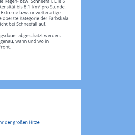
de Regen- bzw. Schneefall. Die 6
tensität bis 8.1 l/m² pro Stunde.
. Extreme bzw. unwetterartige
e oberste Kategorie der Farbskala
icht bei Schneefall auf.
agsdauer abgeschätzt werden.
e genau, wann und wo in
front.
r der großen Hitze