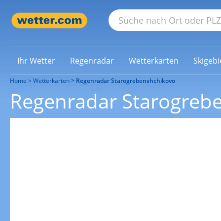
Ihr Wetter
Regenradar
Wetterkarten
Skigebi
Home
Wetterkarten
Regenradar Starogrebenshchikovo
Regenradar Starogreb