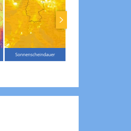
Sonnenscheindauer
Temperaturen