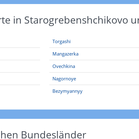
Orte in Starogrebenshchikovo
Torgashi
Mangazerka
Ovechkina
Nagornoye
Bezymyannyy
schen Bundesländer