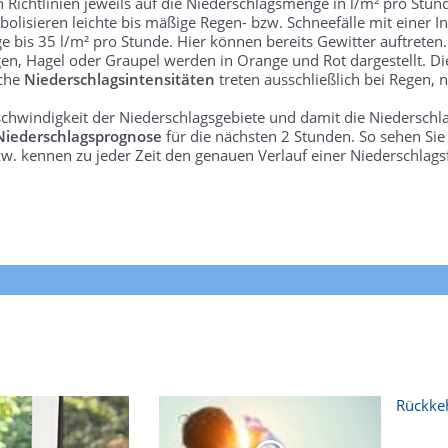
len Richtlinien jeweils auf die Niederschlagsmenge in l/m² pro Stun
bolisieren leichte bis mäßige Regen- bzw. Schneefälle mit einer In
e bis 35 l/m² pro Stunde. Hier können bereits Gewitter auftreten
gen, Hagel oder Graupel werden in Orange und Rot dargestellt. Di
lche
Niederschlagsintensitäten
treten ausschließlich bei Regen, n
schwindigkeit der Niederschlagsgebiete und damit die Niederschl
Niederschlagsprognose
für die nächsten 2 Stunden. So sehen Si
w. kennen zu jeder Zeit den genauen Verlauf einer Niederschlags
Rückkeh