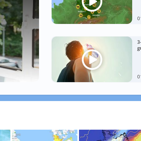
0
3
g
0