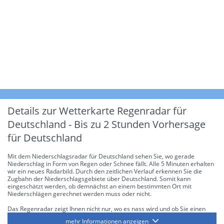
Details zur Wetterkarte
Regenradar für
Deutschland - Bis zu 2 Stunden Vorhersage
für Deutschland
Mit dem Niederschlagsradar für Deutschland sehen Sie, wo gerade
Niederschlag in Form von Regen oder Schnee fällt. Alle 5 Minuten erhalten
wir ein neues Radarbild. Durch den zeitlichen Verlauf erkennen Sie die
Zugbahn der Niederschlagsgebiete über Deutschland. Somit kann
eingeschätzt werden, ob demnächst an einem bestimmten Ort mit
Niederschlägen gerechnet werden muss oder nicht.
Das Regenradar zeigt Ihnen nicht nur, wo es nass wird und ob Sie einen
Regenschirm brauchen, sondern gibt Ihnen zusätzlich Informationen über
mehr Informationen anzeigen
die Niederschlagsintensität. Diese bezieht sich laut offiziellen Richtlinien