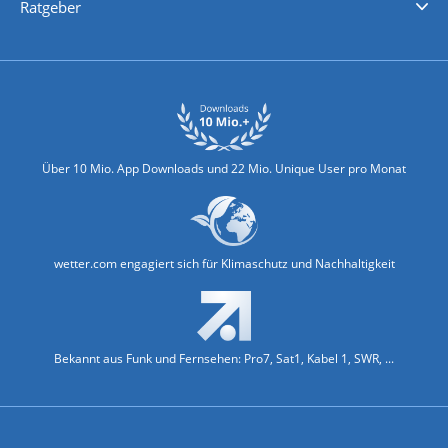
Ratgeber
Biowetter
Glätteindex
Reiseziel Finder
Erkältungswetter
Klima & Umwelt
Über 10 Mio. App Downloads und 22 Mio. Unique User pro Monat
wetter.com engagiert sich für Klimaschutz und Nachhaltigkeit
Bekannt aus Funk und Fernsehen: Pro7, Sat1, Kabel 1, SWR, ...