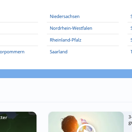
Niedersachsen
Nordrhein-Westfalen
Rheinland-Pfalz
Vorpommern
Saarland
3
tter
g