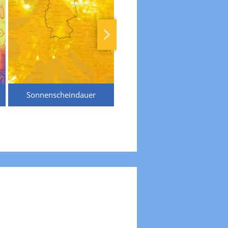
Sonnenscheindauer
Temperaturen