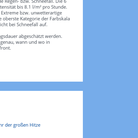
de Regen- bzw. Schneefall. Die 6
tensität bis 8.1 l/m² pro Stunde.
. Extreme bzw. unwetterartige
e oberste Kategorie der Farbskala
icht bei Schneefall auf.
agsdauer abgeschätzt werden.
e genau, wann und wo in
front.
r der großen Hitze