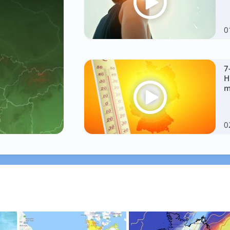
0
7
H
m
0