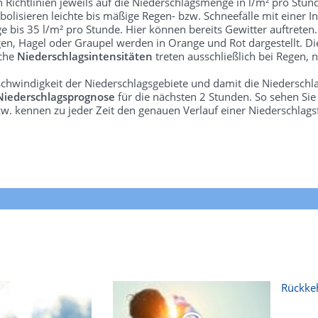
len Richtlinien jeweils auf die Niederschlagsmenge in l/m² pro Stun
bolisieren leichte bis mäßige Regen- bzw. Schneefälle mit einer In
e bis 35 l/m² pro Stunde. Hier können bereits Gewitter auftreten
gen, Hagel oder Graupel werden in Orange und Rot dargestellt. Di
lche
Niederschlagsintensitäten
treten ausschließlich bei Regen, n
schwindigkeit der Niederschlagsgebiete und damit die Niederschl
Niederschlagsprognose
für die nächsten 2 Stunden. So sehen Si
w. kennen zu jeder Zeit den genauen Verlauf einer Niederschlags
Rückkeh