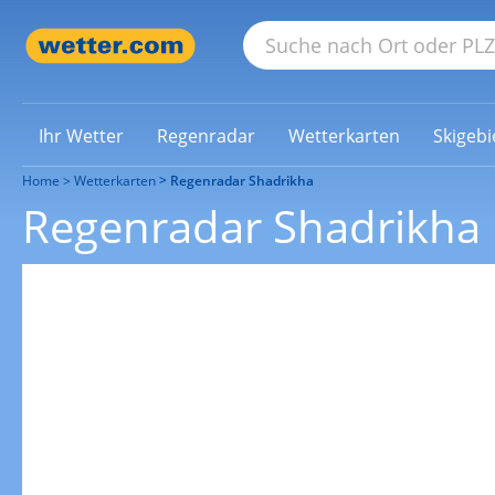
Ihr Wetter
Regenradar
Wetterkarten
Skigebi
Home
Wetterkarten
Regenradar Shadrikha
Regenradar Shadrikha