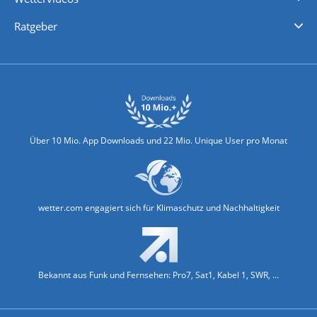
Nachrichten
Deutschlandwetter
Schweizwetter
Österreichwetter
Regionalwetter
Wetter in Europa
Wetter Weltweit
Wetterlexikon
Promi-News
Ratgeber
Biowetter
Glätteindex
Reiseziel Finder
Erkältungswetter
Klima & Umwelt
Über 10 Mio. App Downloads und 22 Mio. Unique User pro Monat
wetter.com engagiert sich für Klimaschutz und Nachhaltigkeit
Bekannt aus Funk und Fernsehen: Pro7, Sat1, Kabel 1, SWR, ...