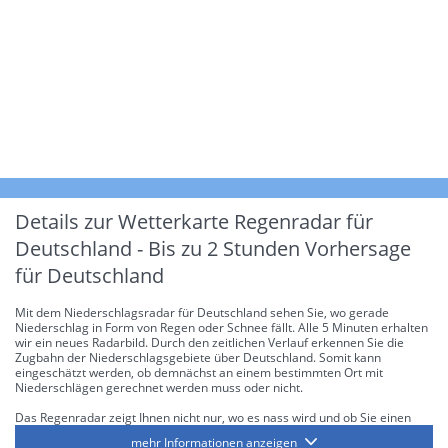
Details zur Wetterkarte
Regenradar für
Deutschland - Bis zu 2 Stunden Vorhersage
für Deutschland
Mit dem Niederschlagsradar für Deutschland sehen Sie, wo gerade
Niederschlag in Form von Regen oder Schnee fällt. Alle 5 Minuten erhalten
wir ein neues Radarbild. Durch den zeitlichen Verlauf erkennen Sie die
Zugbahn der Niederschlagsgebiete über Deutschland. Somit kann
eingeschätzt werden, ob demnächst an einem bestimmten Ort mit
Niederschlägen gerechnet werden muss oder nicht.
Das Regenradar zeigt Ihnen nicht nur, wo es nass wird und ob Sie einen
Regenschirm brauchen, sondern gibt Ihnen zusätzlich Informationen über
mehr Informationen anzeigen
die Niederschlagsintensität. Diese bezieht sich laut offiziellen Richtlinien