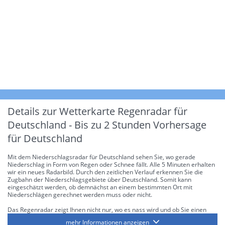
Details zur Wetterkarte
Regenradar für
Deutschland - Bis zu 2 Stunden Vorhersage
für Deutschland
Mit dem Niederschlagsradar für Deutschland sehen Sie, wo gerade
Niederschlag in Form von Regen oder Schnee fällt. Alle 5 Minuten erhalten
wir ein neues Radarbild. Durch den zeitlichen Verlauf erkennen Sie die
Zugbahn der Niederschlagsgebiete über Deutschland. Somit kann
eingeschätzt werden, ob demnächst an einem bestimmten Ort mit
Niederschlägen gerechnet werden muss oder nicht.
Das Regenradar zeigt Ihnen nicht nur, wo es nass wird und ob Sie einen
Regenschirm brauchen, sondern gibt Ihnen zusätzlich Informationen über
mehr Informationen anzeigen
die Niederschlagsintensität. Diese bezieht sich laut offiziellen Richtlinien