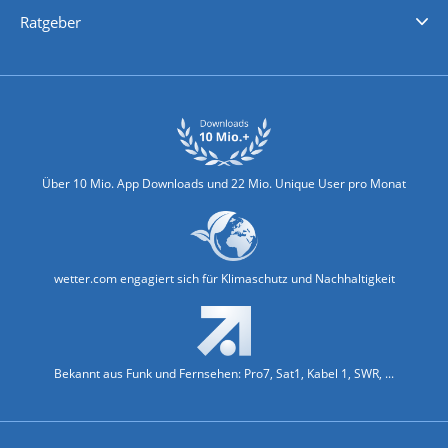
Nachrichten
Deutschlandwetter
Schweizwetter
Österreichwetter
Regionalwetter
Wetter in Europa
Wetter Weltweit
Wetterlexikon
Promi-News
Ratgeber
Biowetter
Glätteindex
Reiseziel Finder
Erkältungswetter
Klima & Umwelt
Über 10 Mio. App Downloads und 22 Mio. Unique User pro Monat
wetter.com engagiert sich für Klimaschutz und Nachhaltigkeit
Bekannt aus Funk und Fernsehen: Pro7, Sat1, Kabel 1, SWR, ...