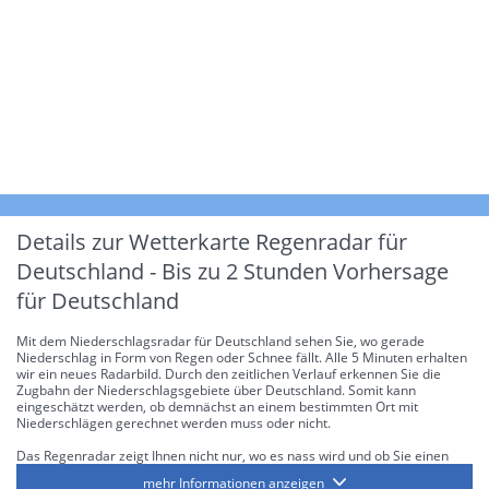
Details zur Wetterkarte
Regenradar für
Deutschland - Bis zu 2 Stunden Vorhersage
für Deutschland
Mit dem Niederschlagsradar für Deutschland sehen Sie, wo gerade
Niederschlag in Form von Regen oder Schnee fällt. Alle 5 Minuten erhalten
wir ein neues Radarbild. Durch den zeitlichen Verlauf erkennen Sie die
Zugbahn der Niederschlagsgebiete über Deutschland. Somit kann
eingeschätzt werden, ob demnächst an einem bestimmten Ort mit
Niederschlägen gerechnet werden muss oder nicht.
Das Regenradar zeigt Ihnen nicht nur, wo es nass wird und ob Sie einen
Regenschirm brauchen, sondern gibt Ihnen zusätzlich Informationen über
mehr Informationen anzeigen
die Niederschlagsintensität. Diese bezieht sich laut offiziellen Richtlinien