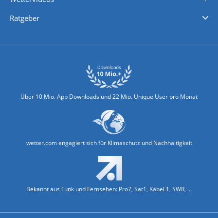
Nachrichten
Deutschlandwetter
Schweizwetter
Österreichwetter
Regionalwetter
Wetter in Europa
Wetter Weltweit
Wetterlexikon
Promi-News
Ratgeber
Biowetter
Glätteindex
Reiseziel Finder
Erkältungswetter
Klima & Umwelt
Über 10 Mio. App Downloads und 22 Mio. Unique User pro Monat
wetter.com engagiert sich für Klimaschutz und Nachhaltigkeit
Bekannt aus Funk und Fernsehen: Pro7, Sat1, Kabel 1, SWR, ...