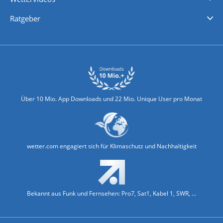
Nachrichten
Deutschlandwetter
Schweizwetter
Österreichwetter
Regionalwetter
Wetter in Europa
Wetter Weltweit
Wetterlexikon
Promi-News
Ratgeber
Biowetter
Glätteindex
Reiseziel Finder
Erkältungswetter
Klima & Umwelt
Über 10 Mio. App Downloads und 22 Mio. Unique User pro Monat
wetter.com engagiert sich für Klimaschutz und Nachhaltigkeit
Bekannt aus Funk und Fernsehen: Pro7, Sat1, Kabel 1, SWR, ...