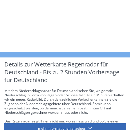
Details zur Wetterkarte
Regenradar für
Deutschland - Bis zu 2 Stunden Vorhersage
für Deutschland
Mit dem Niederschlagsradar für Deutschland sehen Sie, wo gerade
Niederschlag in Form von Regen oder Schnee fällt. Alle 5 Minuten erhalten
wir ein neues Radarbild. Durch den zeitlichen Verlauf erkennen Sie die
Zugbahn der Niederschlagsgebiete über Deutschland. Somit kann
eingeschätzt werden, ob demnächst an einem bestimmten Ort mit
Niederschlägen gerechnet werden muss oder nicht.
Das Regenradar zeigt Ihnen nicht nur, wo es nass wird und ob Sie einen
Regenschirm brauchen, sondern gibt Ihnen zusätzlich Informationen über
mehr Informationen anzeigen
die Niederschlagsintensität. Diese bezieht sich laut offiziellen Richtlinien