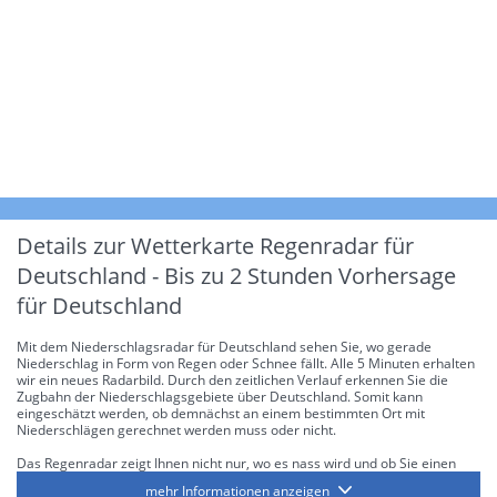
Details zur Wetterkarte
Regenradar für
Deutschland - Bis zu 2 Stunden Vorhersage
für Deutschland
Mit dem Niederschlagsradar für Deutschland sehen Sie, wo gerade
Niederschlag in Form von Regen oder Schnee fällt. Alle 5 Minuten erhalten
wir ein neues Radarbild. Durch den zeitlichen Verlauf erkennen Sie die
Zugbahn der Niederschlagsgebiete über Deutschland. Somit kann
eingeschätzt werden, ob demnächst an einem bestimmten Ort mit
Niederschlägen gerechnet werden muss oder nicht.
Das Regenradar zeigt Ihnen nicht nur, wo es nass wird und ob Sie einen
Regenschirm brauchen, sondern gibt Ihnen zusätzlich Informationen über
mehr Informationen anzeigen
die Niederschlagsintensität. Diese bezieht sich laut offiziellen Richtlinien