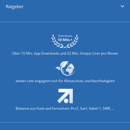
Nachrichten
Deutschlandwetter
Schweizwetter
Österreichwetter
Regionalwetter
Wetter in Europa
Wetter Weltweit
Wetterlexikon
Promi-News
Ratgeber
Biowetter
Glätteindex
Reiseziel Finder
Erkältungswetter
Klima & Umwelt
Über 10 Mio. App Downloads und 22 Mio. Unique User pro Monat
wetter.com engagiert sich für Klimaschutz und Nachhaltigkeit
Bekannt aus Funk und Fernsehen: Pro7, Sat1, Kabel 1, SWR, ...